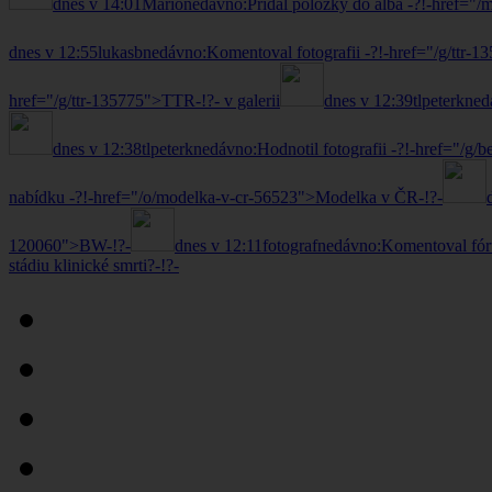
dnes v 14:01
Mario
nedávno:
Přidal položky do alba -?!-href
dnes v 12:55
lukasb
nedávno:
Komentoval fotografii -?!-href="/g/ttr-
href="/g/ttr-135775">TTR-!?- v galerii
dnes v 12:39
tlpeterk
ned
dnes v 12:38
tlpeterk
nedávno:
Hodnotil fotografii -?!-href="/g/
nabídku -?!-href="/o/modelka-v-cr-56523">Modelka v ČR-!?-
120060">BW-!?-
dnes v 12:11
fotograf
nedávno:
Komentoval fóru
stádiu klinické smrti?-!?-