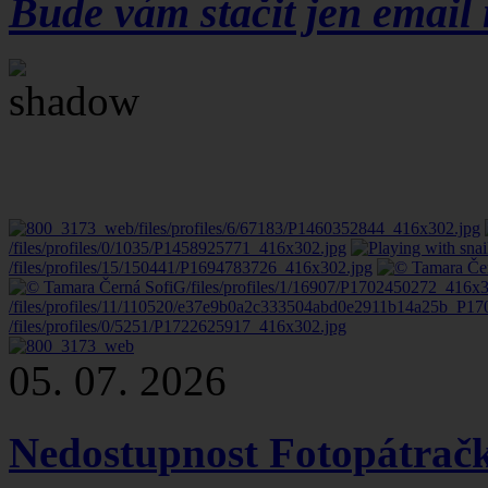
Bude vám stačit jen email
/files/profiles/6/67183/P1460352844_416x302.jpg
/files/profiles/0/1035/P1458925771_416x302.jpg
/files/profiles/15/150441/P1694783726_416x302.jpg
/files/profiles/1/16907/P1702450272_416x
/files/profiles/11/110520/e37e9b0a2c333504abd0e2911b14a25b_P1
/files/profiles/0/5251/P1722625917_416x302.jpg
05. 07. 2026
Nedostupnost Fotopátrač