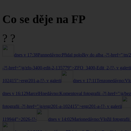
Co se děje na FP
?
?
dnes v 17:38
Pan
nedávno:
Přidal položky do alba -?!-href="/m
-?!-href="/g/zfo-3400-edit-2-135779">ZFO_3400-Edit_2-!?- v galeri
102415">ergr201-a-!?- v galerii
dnes v 17:11
Tenzo
nedávno:
Vlo
dnes v 16:12
MarcelH
nedávno:
Komentoval fotografii -?!-href="/g/b
fotografii -?!-href="/g/ergr201-a-102415">ergr201-a-!?- v galerii
119944">2026-!?-
dnes v 14:02
Mario
nedávno:
Vložil fotograf