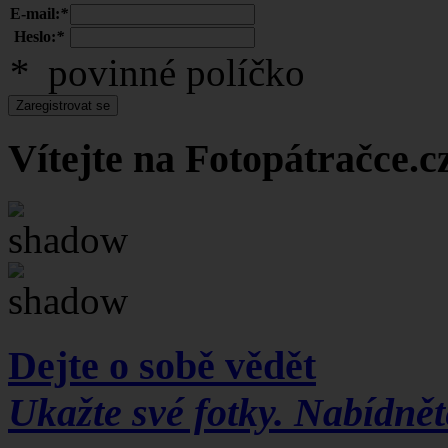
E-mail:
*
Heslo:
*
*
povinné políčko
Zaregistrovat se
Vítejte na Fotopátračce
.c
Dejte o sobě vědět
Ukažte své fotky. Nabídněte