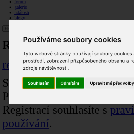
fórum
galerie
události
blogy
Hledej
Používáme soubory cookies
Registrace
Tyto webové stránky používají soubory cookies a
prostředí, zobrazení přizpůsobeného obsahu a re
registrace
zdroje návštěvnosti.
Snadná registrace vám přin
Souhlasím
Odmítám
Upravit mé předvolb
Přes
Facebook
ještě rychleji
Registrací souhlasíte s
prav
používání
.