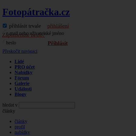
Fotopátračka.cz
přihlásit trvale
přihlášení
e-mail nebo uživatelské jméno
Zapomenuté heslo?
heslo
Přihlásit
Přeskočit navigaci
Lidé
PRO účet
Nabídky
Fórum
Galerie
Události
Blogy
hledat v
články
články
profil
nabídky