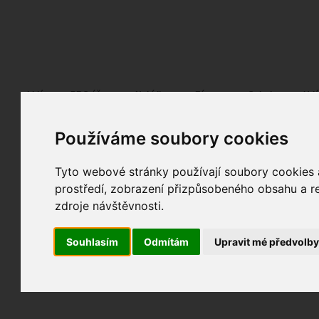
Fotopátračka.cz
Lidé
PRO účet
Nabídky
Fórum
Galerie
Udá
Používáme soubory cookies
Tyto webové stránky používají soubory cookies a
prostředí, zobrazení přizpůsobeného obsahu a re
zdroje návštěvnosti.
Souhlasím
Odmítám
Upravit mé předvolb