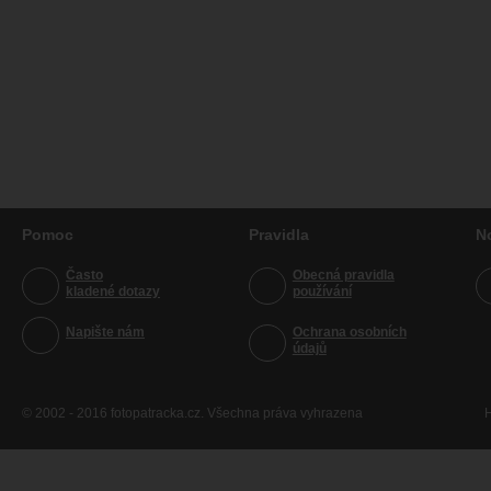
Pomoc
Pravidla
N
Často
Obecná pravidla
kladené dotazy
používání
Napište nám
Ochrana osobních
údajů
© 2002 - 2016 fotopatracka.cz. Všechna práva vyhrazena
H