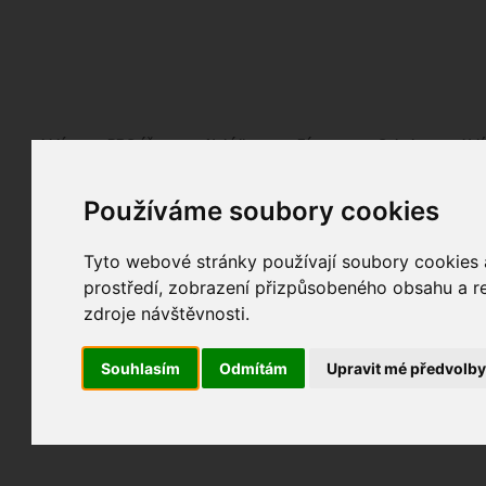
Fotopátračka.cz
Lidé
PRO účet
Nabídky
Fórum
Galerie
Udá
Používáme soubory cookies
Tyto webové stránky používají soubory cookies a
prostředí, zobrazení přizpůsobeného obsahu a re
zdroje návštěvnosti.
Souhlasím
Odmítám
Upravit mé předvolb