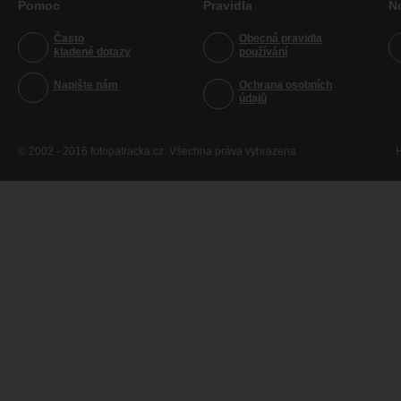
Pomoc
Pravidla
N
Často
Obecná pravidla
kladené dotazy
používání
Napište nám
Ochrana osobních
údajů
© 2002 - 2016 fotopatracka.cz. Všechna práva vyhrazena
H