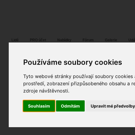
Fotopátračka.cz
Lidé
PRO účet
Nabídky
Fórum
Galerie
Udá
Používáme soubory cookies
Tyto webové stránky používají soubory cookies a
prostředí, zobrazení přizpůsobeného obsahu a re
zdroje návštěvnosti.
Souhlasím
Odmítám
Upravit mé předvolb