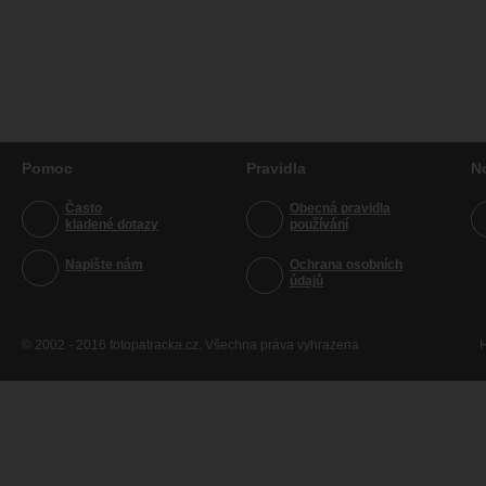
Pomoc
Pravidla
N
Často
Obecná pravidla
kladené dotazy
používání
Napište nám
Ochrana osobních
údajů
© 2002 - 2016 fotopatracka.cz. Všechna práva vyhrazena
H