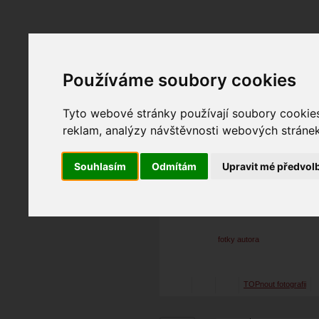
Používáme soubory cookies
Fotopátračka.cz
Lidé
PRO účet
Nabídky
Tyto webové stránky používají soubory cookies 
reklam, analýzy návštěvnosti webových stránek 
Souhlasím
Odmítám
Upravit mé předvol
jobe
15. 04. 2026
20:26
glamo
_26 04 kop 1
fotky autora
TOPnout fotografii