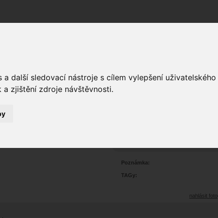
Fórum
Galerie
Události
Blogy
a další sledovací nástroje s cílem vylepšení uživatelskéh
a zjištění zdroje návštěvnosti.
by
ur
3
277
Prohlédnutí:
3
Hodnoceno:
oblíbena
b
Poznámka:
TAGy:
nahlásit foto