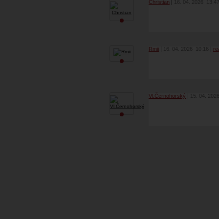
Christian
16. 04. 2026
13:4
Rmii
16. 04. 2026
10:16
re
Vl.Černohorský
15. 04. 202