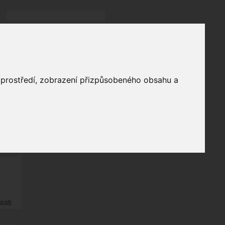
Přihlásit
přihlásit trvale
přihlášení
Zapomenuté heslo?
galerie
o prostředí, zobrazení přizpůsobeného obsahu a
6
odů
grafii