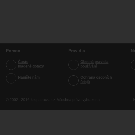
Pomoc
Pravidla
N
Často
Obecná pravidla
kladené dotazy
používání
Napište nám
Ochrana osobních
údajů
© 2002 - 2016 fotopatracka.cz. Všechna práva vyhrazena
H