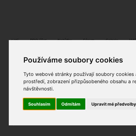
Fotopátračka.cz
Lidé
PRO účet
Nabídky
Fórum
Galerie
Udá
Používáme soubory cookies
Tyto webové stránky používají soubory cookies a
clown
21. 03. 2014
19:19
portrét glamour
prostředí, zobrazení přizpůsobeného obsahu a re
_HUG3742_72dpi
návštěvnosti.
fotografováno
fotky autora
Souhlasím
Odmítám
Upravit mé předvolb
TOPnout fotografii