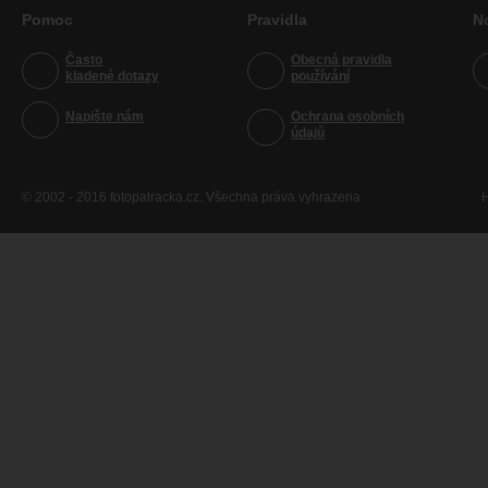
Pomoc
Pravidla
N
Často
Obecná pravidla
kladené dotazy
používání
Napište nám
Ochrana osobních
údajů
© 2002 - 2016 fotopatracka.cz. Všechna práva vyhrazena
H