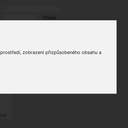
Přihlásit
přihlásit trvale
přihlášení
Zapomenuté heslo?
galerie
o prostředí, zobrazení přizpůsobeného obsahu a
0
odů
grafii