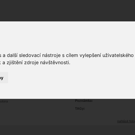
Fórum
Galerie
Události
Blogy
a další sledovací nástroje s cílem vylepšení uživatelskéh
a zjištění zdroje návštěvnosti.
by
5
portrét
0
228
Prohlédnutí:
0
Hodnoceno:
oblíbena
b
Poznámka:
autora
TAGy:
nahlásit foto