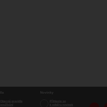
dla
Novinky
Obecná pravidla
Přihlaste se
používání
k odběru novinek