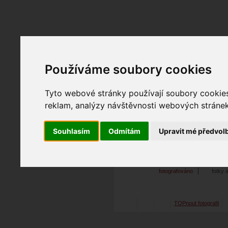
Fotopátračka.cz
Používáme soubory cookies
Lidé
PRO účet
Nabídky
Tyto webové stránky používají soubory cookies 
reklam, analýzy návštěvnosti webových stránek 
Souhlasím
Odmítám
Upravit mé předvol
Milan Jakoš
21. 03. 2026
19:3
Adela_01
fotografováno
fotky 
TOPnout fotografii