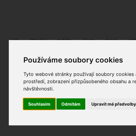
Fotopátračka.cz
Lidé
PRO účet
Nabídky
Fórum
Galerie
Udá
Používáme soubory cookies
Tyto webové stránky používají soubory cookies a
Petr Jalový
09. 09. 2019
17:36
portrét
prostředí, zobrazení přizpůsobeného obsahu a re
bez názvu
návštěvnosti.
fotografováno
fotky autora
Souhlasím
Odmítám
Upravit mé předvolb
TOPnout fotografii