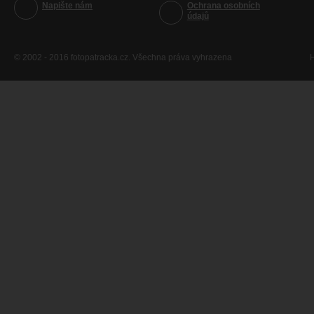
Napište nám
Ochrana osobních
údajů
© 2002 - 2016 fotopatracka.cz. Všechna práva vyhrazena
H