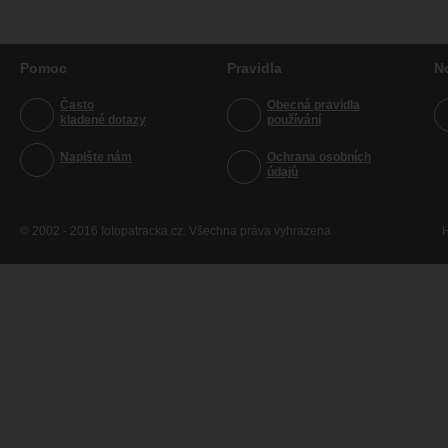
Pomoc
Pravidla
N
Často
Obecná pravidla
kladené dotazy
používání
Napište nám
Ochrana osobních
údajů
© 2002 - 2016 fotopatracka.cz. Všechna práva vyhrazena
H