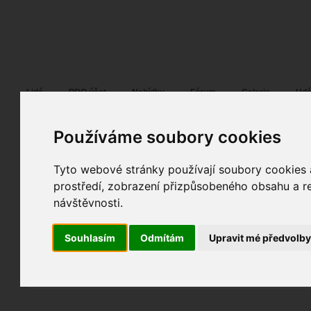
Fotopátračka.cz
Lidé
PRO účet
Nabídky
Fórum
Galerie
Udá
Používáme soubory cookies
Tyto webové stránky používají soubory cookies a
Horac
12. 03. 2010
18:50
ostatní
prostředí, zobrazení přizpůsobeného obsahu a re
bez názvu
návštěvnosti.
spolupráce
fotografováno
fotky autora
Souhlasím
Odmítám
Upravit mé předvolb
TOPnout fotografii