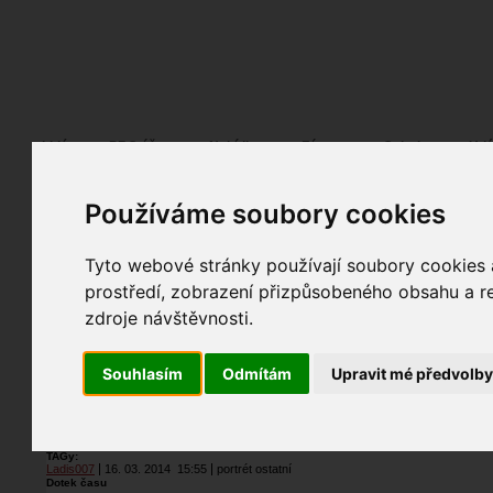
Fotopátračka.cz
Lidé
PRO účet
Nabídky
Fórum
Galerie
Udá
Používáme soubory cookies
Tyto webové stránky používají soubory cookies a
prostředí, zobrazení přizpůsobeného obsahu a re
zdroje návštěvnosti.
Prohlédnutí:
2208
Souhlasím
Odmítám
Upravit mé předvolb
Hodnoceno:
6
6
oblíbena
12
bodů
Poznámka:
TAGy:
Ladis007
16. 03. 2014
15:55
portrét ostatní
Dotek času