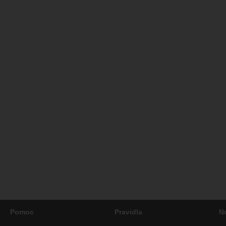
Pomoc
Pravidla
N