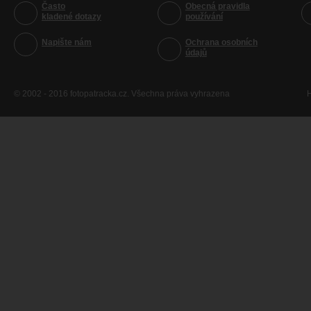
Často
Obecná pravidla
kladené dotazy
používání
Napište nám
Ochrana osobních
údajů
© 2002 - 2016 fotopatracka.cz. Všechna práva vyhrazena
H