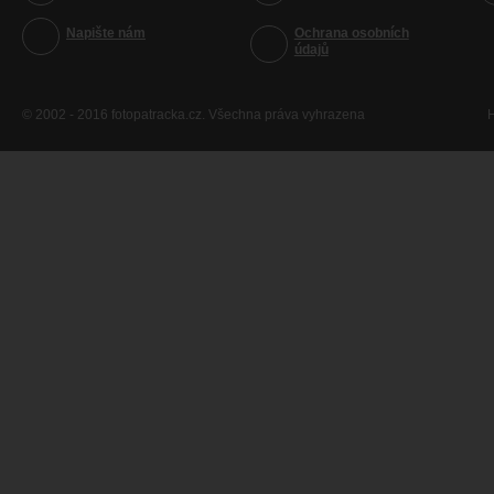
Napište nám
Ochrana osobních
údajů
© 2002 - 2016 fotopatracka.cz. Všechna práva vyhrazena
H