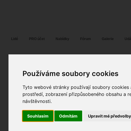
Fotopátračka.cz
Lidé
PRO účet
Nabídky
Fórum
Galerie
Udá
Používáme soubory cookies
Mil4nek
10. 10. 2018
11:47
portrét
Košilovka :-)
Tyto webové stránky používají soubory cookies a
prostředí, zobrazení přizpůsobeného obsahu a re
fotografováno
fotky autora
návštěvnosti.
Souhlasím
Odmítám
Upravit mé předvolb
TOPnout fotografii