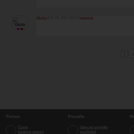
Ellunka
20. 04. 2021
09:07
reagovat
1
2
Pomoc
Pravidla
N
Často
Obecná pravidla
kladené dotazy
používání