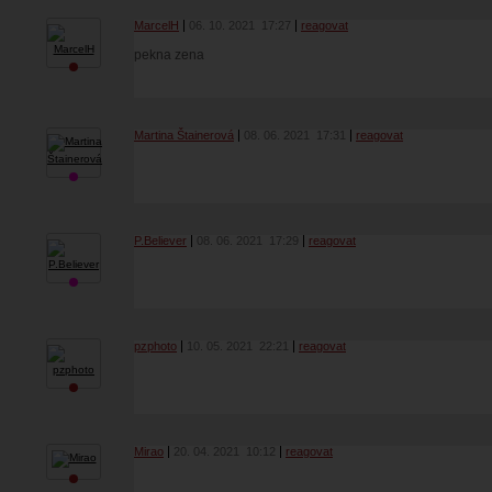
MarcelH
06. 10. 2021
17:27
reagovat
pekna zena
Martina Štainerová
08. 06. 2021
17:31
reagovat
P.Believer
08. 06. 2021
17:29
reagovat
pzphoto
10. 05. 2021
22:21
reagovat
Mirao
20. 04. 2021
10:12
reagovat