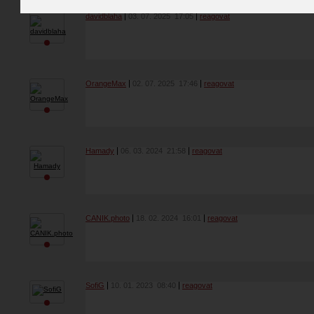
davidblaha
03. 07. 2025
17:05
reagovat
OrangeMax
02. 07. 2025
17:46
reagovat
Hamady
06. 03. 2024
21:58
reagovat
CANIK.photo
18. 02. 2024
16:01
reagovat
SofiG
10. 01. 2023
08:40
reagovat