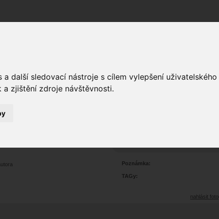
Fórum
Galerie
Události
Blogy
a další sledovací nástroje s cílem vylepšení uživatelskéh
a zjištění zdroje návštěvnosti.
by
rtrét
1
3103
Prohlédnutí:
1
Hodnoceno:
oblíbena
b
Poznámka:
autora
TAGy:
nahlásit foto