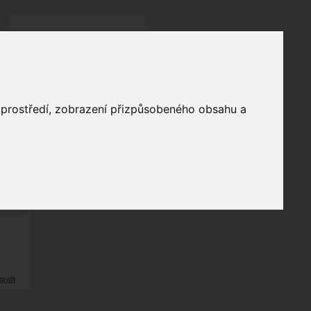
Přihlásit
přihlásit trvale
přihlášení
Zapomenuté heslo?
galerie
o prostředí, zobrazení přizpůsobeného obsahu a
2
odů
grafii