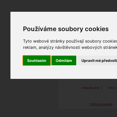
Používáme soubory cookies
Fotopátračka.cz
Lidé
PRO účet
Nabídky
Tyto webové stránky používají soubory cookies 
reklam, analýzy návštěvnosti webových stránek 
Souhlasím
Odmítám
Upravit mé předvol
me mini
24. 02. 2016
17:25
po
me#492
fotografováno
fotky 
TOPnout fotografii