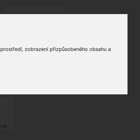
Přihlásit
přihlásit trvale
přihlášení
Zapomenuté heslo?
galerie
o prostředí, zobrazení přizpůsobeného obsahu a
2
odů
grafii