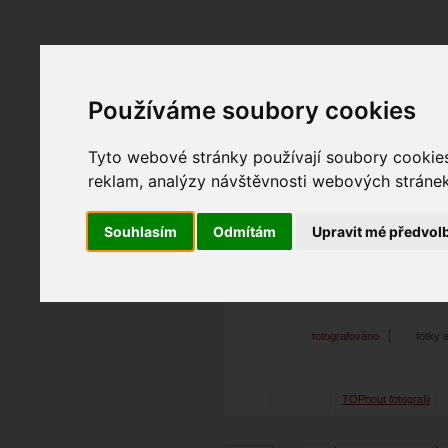
Používáme soubory cookies
Fotopátračka.cz
Lidé
PRO účet
Nabídky
Tyto webové stránky používají soubory cookies 
reklam, analýzy návštěvnosti webových stránek 
Souhlasím
Odmítám
Upravit mé předvol
me mini
04. 03. 2017
18:38
po
me#511
fotografováno
fotky 
TOPnout fotografii