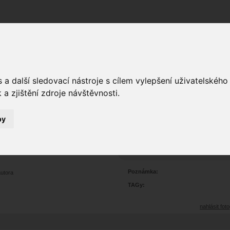
Fórum
Galerie
Události
Blogy
a další sledovací nástroje s cílem vylepšení uživatelskéh
a zjištění zdroje návštěvnosti.
by
rtrét
1
3132
Prohlédnutí:
1
Hodnoceno:
oblíbena
b
Poznámka:
autora
TAGy:
nahlásit foto