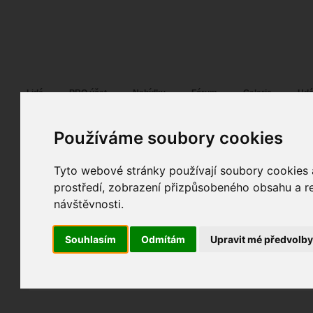
Fotopátračka.cz
Lidé
PRO účet
Nabídky
Fórum
Galerie
Udá
Používáme soubory cookies
Tyto webové stránky používají soubory cookies a
I
29. 07. 2015
09:54
portrét experiment
prostředí, zobrazení přizpůsobeného obsahu a re
Monika
návštěvnosti.
fotografováno
fotky autora
Souhlasím
Odmítám
Upravit mé předvolb
TOPnout fotografii