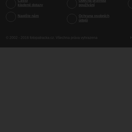
Často
Obecná pravidla
kladené dotazy
používání
Napište nám
Ochrana osobních
údajů
© 2002 - 2016 fotopatracka.cz. Všechna práva vyhrazena
H