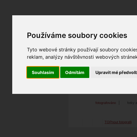
Používáme soubory cookies
Fotopátračka.cz
Lidé
PRO účet
Nabídky
Tyto webové stránky používají soubory cookies 
reklam, analýzy návštěvnosti webových stránek 
Souhlasím
Odmítám
Upravit mé předvol
LUCCA
29. 04. 2012
11:54
m
pout01sm
fotografováno
fotky 
TOPnout fotografii