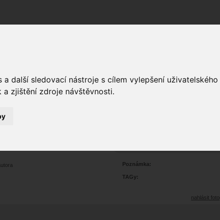
Fórum
Galerie
Události
Blogy
a další sledovací nástroje s cílem vylepšení uživatelskéh
a zjištění zdroje návštěvnosti.
by
óda
0
2416
Prohlédnutí:
0
Hodnoceno:
oblíbena
b
Poznámka:
autora
TAGy:
nahlásit foto