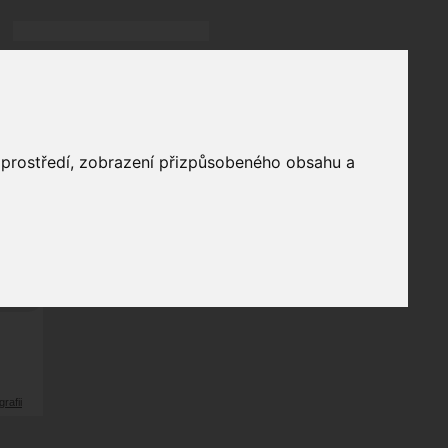
Přihlásit
přihlásit trvale
přihlášení
Zapomenuté heslo?
galerie
o prostředí, zobrazení přizpůsobeného obsahu a
0
odů
grafii