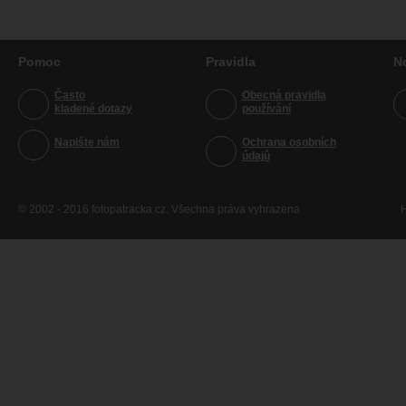
Pomoc
Pravidla
N
Často
Obecná pravidla
kladené dotazy
používání
Napište nám
Ochrana osobních
údajů
© 2002 - 2016 fotopatracka.cz. Všechna práva vyhrazena
H