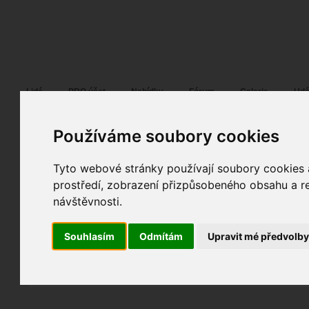
Fotopátračka.cz
Lidé
PRO účet
Nabídky
Fórum
Galerie
Udá
Používáme soubory cookies
Tyto webové stránky používají soubory cookies a
.ondrej
04. 09. 2006
10:44
ostatní
prostředí, zobrazení přizpůsobeného obsahu a re
splash ferrosa
návštěvnosti.
fotky autora
Souhlasím
Odmítám
Upravit mé předvolb
TOPnout fotografii