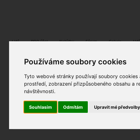
Fotopátračka.cz
Lidé
PRO účet
Nabídky
Fórum
Galerie
Udá
Používáme soubory cookies
Tyto webové stránky používají soubory cookies a
Mil4nek
02. 05. 2019
15:09
portrét
prostředí, zobrazení přizpůsobeného obsahu a re
Terezka :-)
návštěvnosti.
spolupráce
fotografováno
fotky autora
Souhlasím
Odmítám
Upravit mé předvolb
TOPnout fotografii