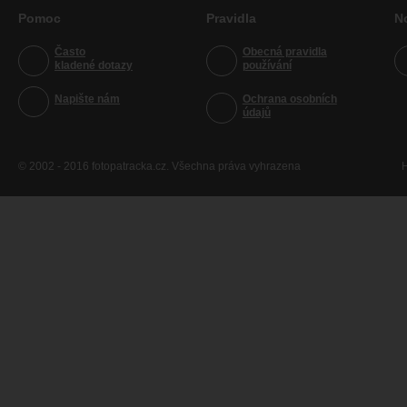
Pomoc
Pravidla
N
Často
Obecná pravidla
kladené dotazy
používání
Napište nám
Ochrana osobních
údajů
© 2002 - 2016 fotopatracka.cz. Všechna práva vyhrazena
H