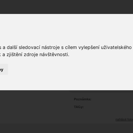
Fórum
Galerie
Události
Blogy
a další sledovací nástroje s cílem vylepšení uživatelskéh
a zjištění zdroje návštěvnosti.
by
lamour
0
1289
Prohlédnutí:
0
Hodnoceno:
oblíbena
b
Poznámka:
TAGy:
nahlásit foto