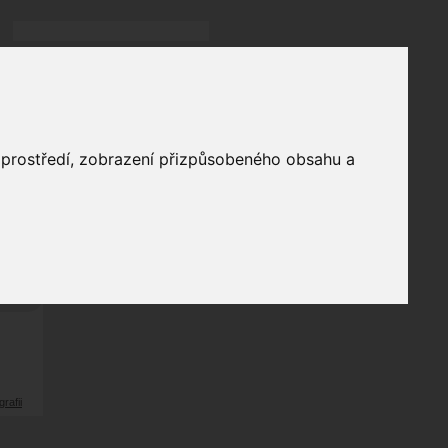
Přihlásit
přihlásit trvale
přihlášení
Zapomenuté heslo?
galerie
o prostředí, zobrazení přizpůsobeného obsahu a
0
odů
grafii