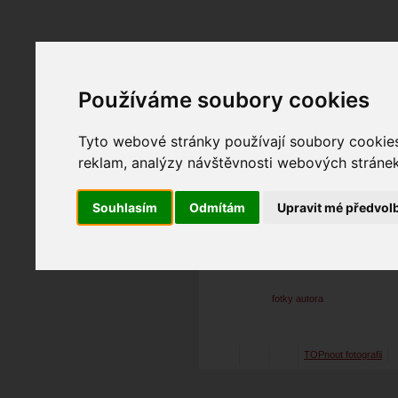
Používáme soubory cookies
Fotopátračka.cz
Lidé
PRO účet
Nabídky
Tyto webové stránky používají soubory cookies 
reklam, analýzy návštěvnosti webových stránek 
Souhlasím
Odmítám
Upravit mé předvol
Čenda .
09. 08. 2019
17:22
g
Verča
fotky autora
TOPnout fotografii