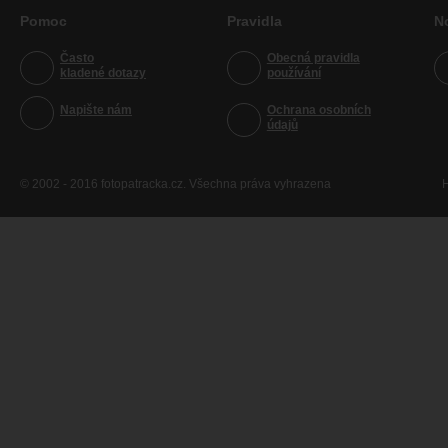
Pomoc
Pravidla
N
Často
Obecná pravidla
kladené dotazy
používání
Napište nám
Ochrana osobních
údajů
© 2002 - 2016 fotopatracka.cz. Všechna práva vyhrazena
H