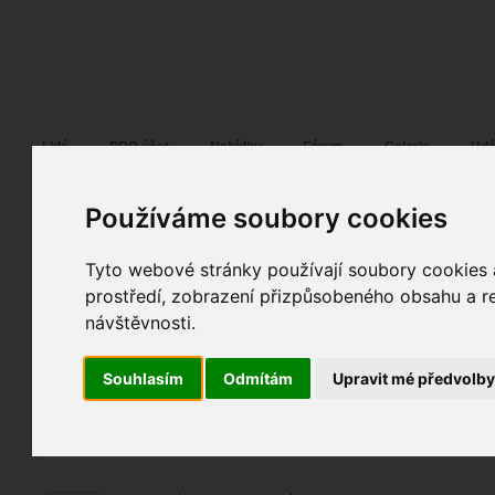
Fotopátračka.cz
Lidé
PRO účet
Nabídky
Fórum
Galerie
Udá
Používáme soubory cookies
Tyto webové stránky používají soubory cookies a
Lucie Štrbáková
31. 10. 2023
21:31
portrét
prostředí, zobrazení přizpůsobeného obsahu a re
AZ6A7984(2)
návštěvnosti.
fotky autora
Souhlasím
Odmítám
Upravit mé předvolb
TOPnout fotografii