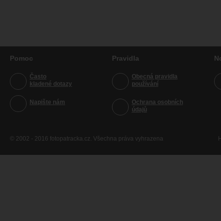
Pomoc
Pravidla
N
Často
Obecná pravidla
kladené dotazy
používání
Napište nám
Ochrana osobních
údajů
© 2002 - 2016 fotopatracka.cz. Všechna práva vyhrazena
H