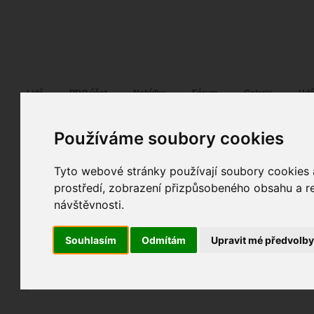
Fotopátračka.cz
Lidé
PRO účet
Nabídky
Fórum
Galerie
Udá
Používáme soubory cookies
Tyto webové stránky používají soubory cookies a
LUCCA
29. 04. 2012
11:54
móda
prostředí, zobrazení přizpůsobeného obsahu a re
pout01sm
návštěvnosti.
fotografováno
fotky autora
Souhlasím
Odmítám
Upravit mé předvolb
TOPnout fotografii