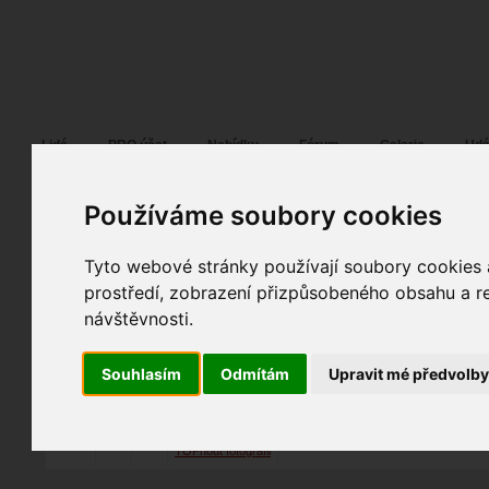
Fotopátračka.cz
Lidé
PRO účet
Nabídky
Fórum
Galerie
Udá
Používáme soubory cookies
Tyto webové stránky používají soubory cookies a
M&D
03. 10. 2010
14:18
glamour
prostředí, zobrazení přizpůsobeného obsahu a re
Plagiáty nelóve :-)
návštěvnosti.
spolupráce
fotografováno
fotky autora
Souhlasím
Odmítám
Upravit mé předvolb
TOPnout fotografii