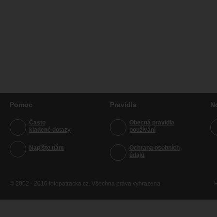
Pomoc
Pravidla
N
Často
Obecná pravidla
kladené dotazy
používání
Napište nám
Ochrana osobních
údajů
© 2002 - 2016 fotopatracka.cz. Všechna práva vyhrazena
H