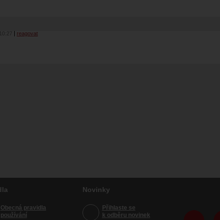
10:27
reagovat
dla
Novinky
Obecná pravidla
Přihlaste se
používání
k odběru novinek