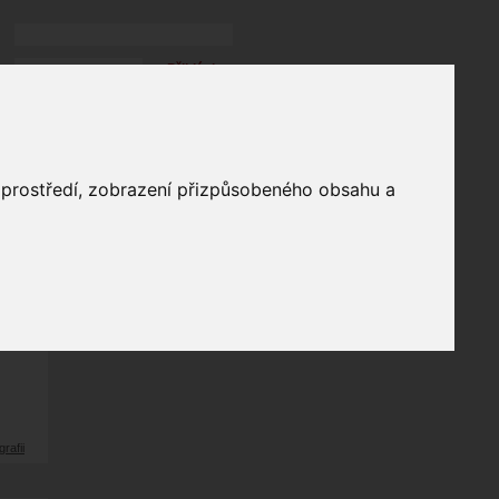
Přihlásit
přihlásit trvale
přihlášení
Zapomenuté heslo?
galerie
o prostředí, zobrazení přizpůsobeného obsahu a
58
odů
grafii