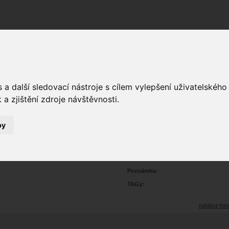
Fórum
Galerie
Události
Blogy
a další sledovací nástroje s cílem vylepšení uživatelskéh
a zjištění zdroje návštěvnosti.
by
tní
30
8256
Prohlédnutí:
31
Hodnoceno:
oblíbena
b
Poznámka:
TAGy:
nahlásit foto