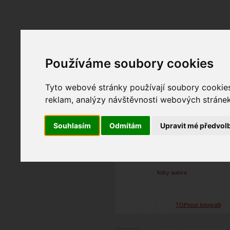
Fotopátračka.cz
Používáme soubory cookies
Lidé
PRO účet
Nabídky
Tyto webové stránky používají soubory cookies 
reklam, analýzy návštěvnosti webových stránek 
Souhlasím
Odmítám
Upravit mé předvol
XF 15
02. 10. 2016
07:44
osta
XF 15
fotky autora
TOPnout fotografii