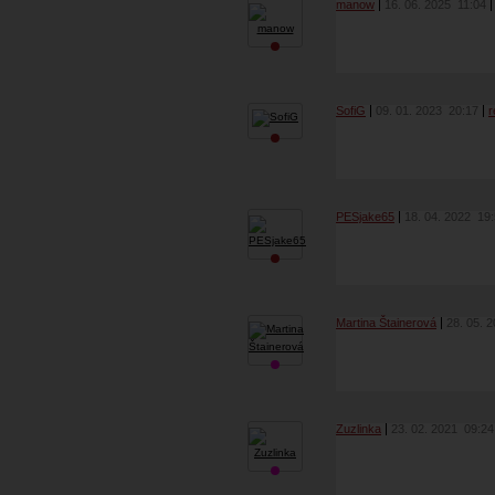
manow
16. 06. 2025
11:04
SofiG
09. 01. 2023
20:17
r
PESjake65
18. 04. 2022
19
Martina Štainerová
28. 05. 
Zuzlinka
23. 02. 2021
09:24