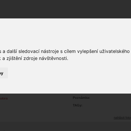
Fórum
Galerie
Události
Blogy
a další sledovací nástroje s cílem vylepšení uživatelskéh
a zjištění zdroje návštěvnosti.
by
portrét móda
15
3165
Prohlédnutí:
17
Hodnoceno:
oblíbena
b
Poznámka:
autora
TAGy:
nahlásit foto