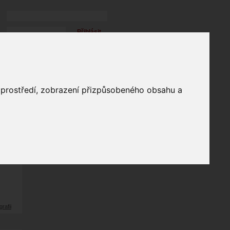
Přihlásit
přihlásit trvale
přihlášení
Zapomenuté heslo?
galerie
o prostředí, zobrazení přizpůsobeného obsahu a
31
odů
grafii