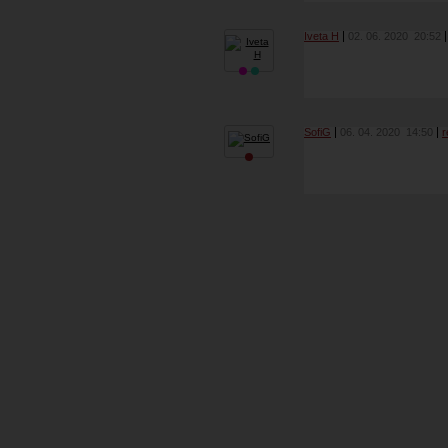
Iveta H
02. 06. 2020
20:52
SofiG
06. 04. 2020
14:50
r