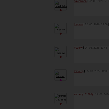
davidblaha
22. 05. 2026
21:
Ingoust
22. 05. 2026
13:56
manow
04. 08. 2025
11:45
Imhotep
25. 03. 2022
12:00
sumer (131388)
21. 08. 20