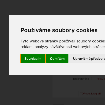
Fotopátračka.cz
Používáme soubory cookies
Lidé
PRO účet
Nabídky
Tyto webové stránky používají soubory cookies 
reklam, analýzy návštěvnosti webových stránek 
Souhlasím
Odmítám
Upravit mé předvol
Christian
01. 05. 2019
12:12
Dreams of my streets
fotografováno
fotky 
TOPnout fotografii