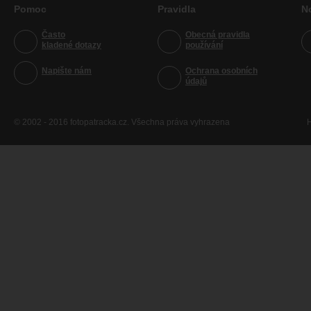
Pomoc
Pravidla
N
Často
Obecná pravidla
kladené dotazy
používání
Napište nám
Ochrana osobních
údajů
© 2002 - 2016 fotopatracka.cz. Všechna práva vyhrazena
H