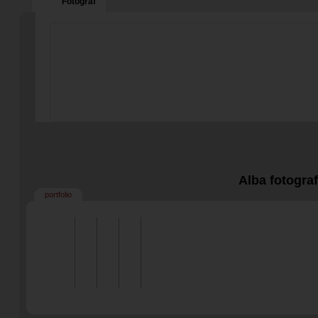
Fotograf
Alba fotogra
portfolio