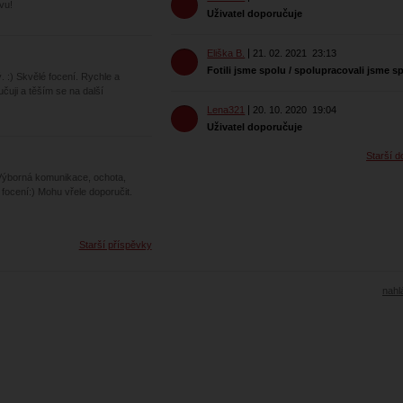
vu!
Uživatel doporučuje
Eliška B.
21. 02. 2021
23:13
Fotili jsme spolu / spolupracovali jsme s
. :) Skvělé focení. Rychle a
uji a těším se na další
Lena321
20. 10. 2020
19:04
Uživatel doporučuje
Starší d
Výborná komunikace, ochota,
focení:) Mohu vřele doporučit.
Starší příspěvky
nahlá