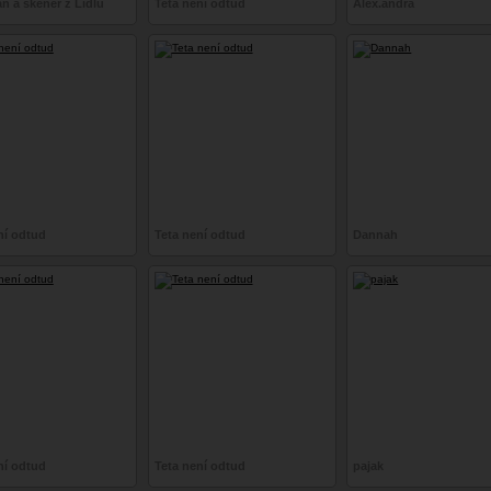
 a skener z Lídlu
Teta není odtud
Alex.andra
ní odtud
Teta není odtud
Dannah
ní odtud
Teta není odtud
pajak