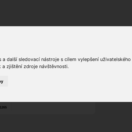
Fórum
Galerie
Události
Blogy
a další sledovací nástroje s cílem vylepšení uživatelskéh
61Medvěd
s
Poslat vzkaz
a zjištění zdroje návštěvnosti.
Nekontaktován
by
Zařadit do skup
Aktivity uživatel
1265