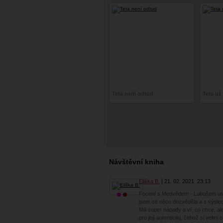
Teta není odtud
Teta už
Návštěvní kniha
Eliška B.
21. 02. 2021
23:13
Focení s Medvědem - Lubošem utek
jsem se něco dozvěděla a s výsle
Má super nápady a ví, co chce, al
pro její autenticitu, čehož si velmi 