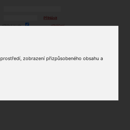
Přihlásit
přihlásit trvale
přihlášení
Zapomenuté heslo?
profil
o prostředí, zobrazení přizpůsobeného obsahu a
in
e