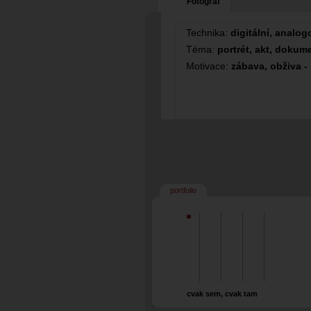
Fotograf
Technika:
digitální, analog
Téma:
portrét, akt, dokum
Motivace:
zábava, obživa -
portfolio
cvak sem, cvak tam