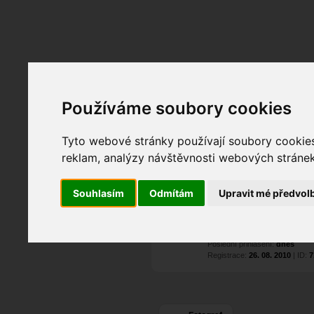
Fotopátračka.cz
Lidé
PRO účet
Nabídky
Používáme soubory cookies
Tyto webové stránky používají soubory cookies 
Luboš Venclů
alia
reklam, analýzy návštěvnosti webových stránek 
Pohlaví:
muž
Praha
Souhlasím
Odmítám
Upravit mé předvol
46
25
8
Poslední přihlášení:
dnes
Registrace:
26. 08. 2010
| ID:
7