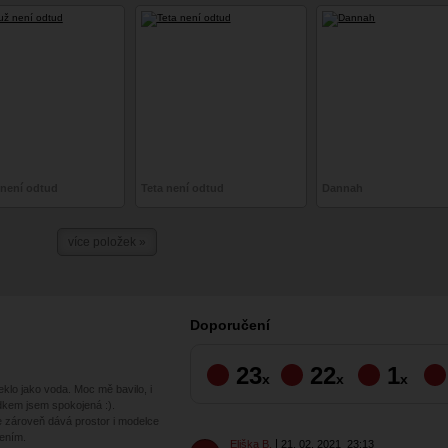
 není odtud
Teta není odtud
Dannah
více položek »
Doporučení
23
22
1
x
x
x
lo jako voda. Moc mě bavilo, i
dkem jsem spokojená :).
e zároveň dává prostor i modelce
cením.
Eliška B.
21. 02. 2021
23:13