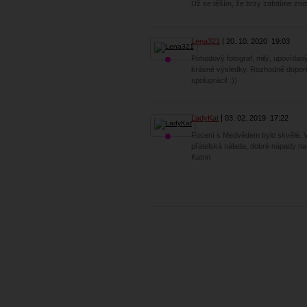
Už se těším, že brzy zafotíme zno
Lena321
20. 10. 2020
19:03
Pohodový fotograf, milý, upovídaný
krásné výsledky. Rozhodně doporuč
spolupráci! :))
LadyKat
03. 02. 2019
17:22
Focení s Medvědem bylo skvělé. 
přátelská nálada, dobré nápady na 
Katrin