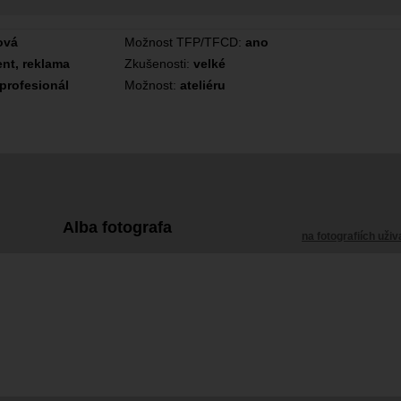
ová
Možnost TFP/TFCD:
ano
ent, reklama
Zkušenosti:
velké
 profesionál
Možnost:
ateliéru
Alba fotografa
na fotografiích uživ