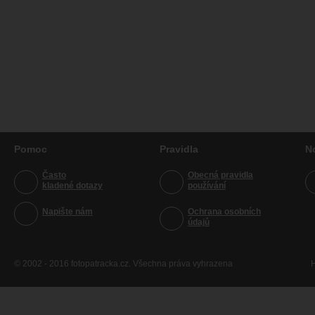
Pomoc
Pravidla
N
Často
Obecná pravidla
kladené dotazy
používání
Napište nám
Ochrana osobních
údajů
© 2002 - 2016 fotopatracka.cz. Všechna práva vyhrazena
H