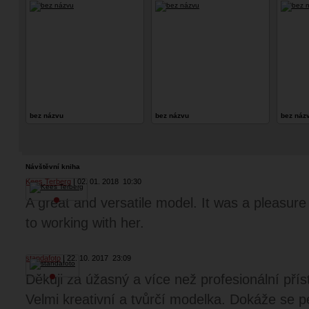
bez názvu
bez názvu
bez náz
Návštěvní kniha
Kees Terberg
02. 01. 2018
10:30
A great and versatile model. It was a pleasure
to working with her.
standafoto
22. 10. 2017
23:09
Děkuji za úžasný a více než profesionální příst
Velmi kreativní a tvůrčí modelka. Dokáže se p