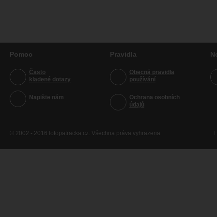
Pomoc
Pravidla
N
Často
Obecná pravidla
kladené dotazy
používání
Napište nám
Ochrana osobních
údajů
© 2002 - 2016 fotopatracka.cz. Všechna práva vyhrazena
H