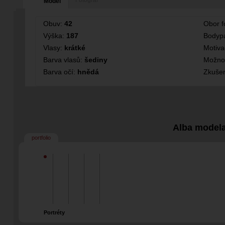
Fotograf
Model
Obuv:
42
Obor f
Výška:
187
Bodypa
Vlasy:
krátké
Motiv
Barva vlasů:
šediny
Možno
Barva očí:
hnědá
Zkušen
Alba model
portfolio
Portréty