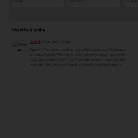
Drsoň
Na trávě
2014 (Li
Návštěvní kniha
Bebel
15. 05. 2014
17:45
Focení s Tomášem proběhlo na jedničku. Jasná, rychlá domluva,
pohodové focení. Přestože jsme byli domluveni brzy ráno, přišel
včas, se zásobou oblečení a i v ne příliš teplém počasí ochotně
pózoval. A taky, jakožto fotograf, přicházel s vlastními nápady.