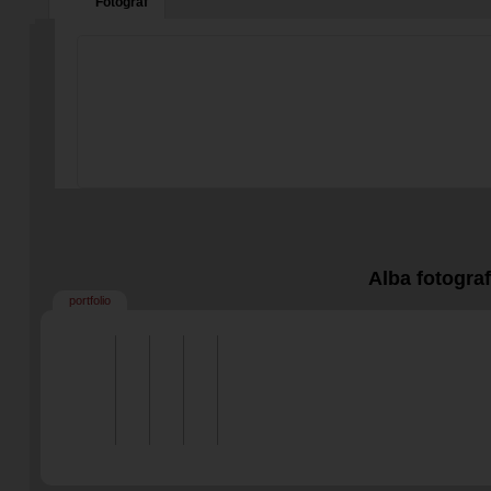
Fotograf
Alba fotogra
portfolio