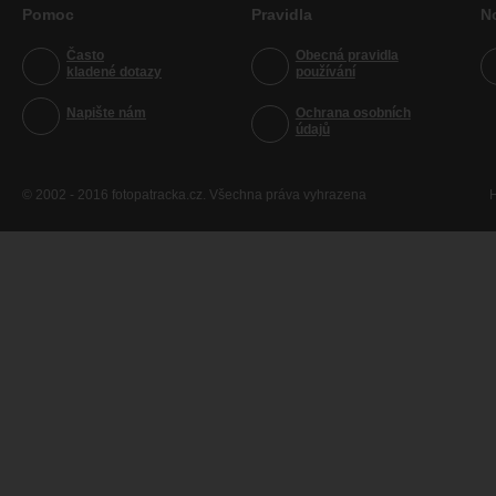
Pomoc
Pravidla
N
Často
Obecná pravidla
kladené dotazy
používání
Napište nám
Ochrana osobních
údajů
© 2002 - 2016 fotopatracka.cz. Všechna práva vyhrazena
H