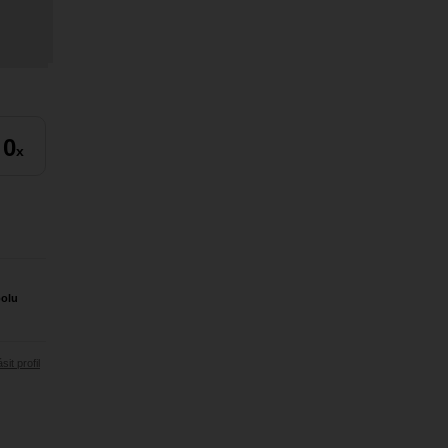
0
x
polu
sit profil