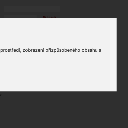
Přihlásit
přihlásit trvale
přihlášení
Zapomenuté heslo?
profil
o prostředí, zobrazení přizpůsobeného obsahu a
in
e