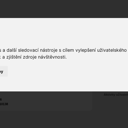
Fórum
Galerie
Události
Blogy
a další sledovací nástroje s cílem vylepšení uživatelskéh
a zjištění zdroje návštěvnosti.
ský
Poslat vzkaz
Tel.:
+420
722 220 677
3
by
Nekontaktován
Zařadit do skup
Aktivity uživatel
26
10138