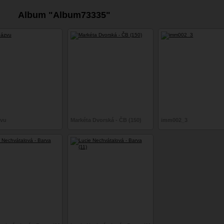
Album "Album73335"
zvu
Markéta Dvorská - ČB (150)
imm002_3