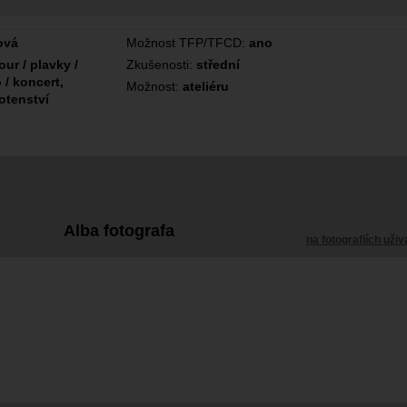
ová
Možnost TFP/TFCD:
ano
ur / plavky /
Zkušenosti:
střední
 / koncert,
Možnost:
ateliéru
hotenství
Alba fotografa
na fotografiích uživ