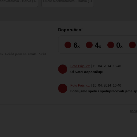
echvátalová - Barva (12)
Lucie Nechvátalová - Barva (11)
Doporučení
6
4
0
x
x
x
ek. Pořád jsem se smála...Sršil
Foto Pája_cz
15. 04. 2014
16:40
Uživatel doporučuje
Foto Pája_cz
15. 04. 2014
16:40
Fotili jsme spolu / spolupracovali jsme s
nahlá