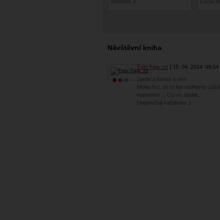
imm004_5
Lucie N
Návštěvní kniha
Foto Pája_cz
15. 04. 2014
09:54
Jarda a focení s ním
Mohu říct, že to byl nádherný zážit
humorem ....Co víc dodat..
Doporučuji každému :)