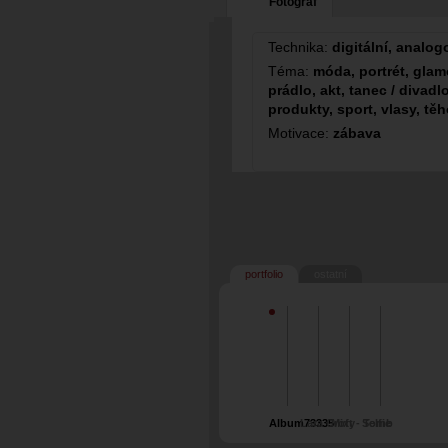
Fotograf
Technika:
digitální, analog
Téma:
móda, portrét, glamo
prádlo, akt, tanec / divadlo
produkty, sport, vlasy, tě
Motivace:
zábava
portfolio
ostatní
Album73335
Lara Croft - Tomb
Mixy
Selfie
raider