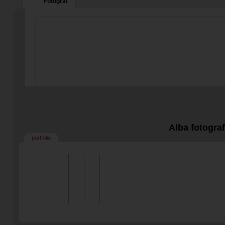
Fotograf
Alba fotogra
portfolio