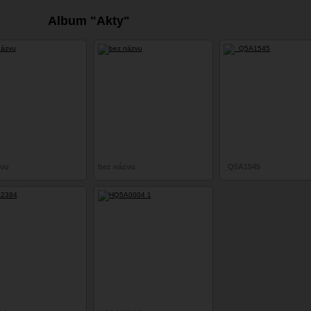
Album "Akty"
zvu
bez názvu
_Q5A1545