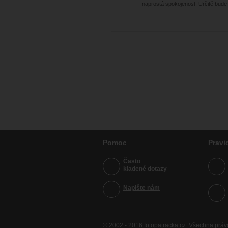
naprostá spokojenost. Určitě bude 
Pomoc
Pravi
Často
kladené dotazy
Napište nám
© 2002 - 2016 fotopatracka.cz. Všechna prá