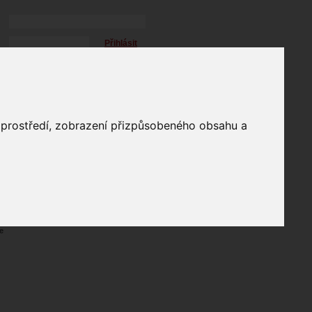
Přihlásit
přihlásit trvale
přihlášení
Zapomenuté heslo?
profil
o prostředí, zobrazení přizpůsobeného obsahu a
in
e