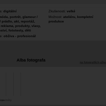
a:
digitální
Zkušenosti:
velké
móda, portrét, glamour /
Možnost:
ateliéru, kompletní
/ prádlo, akt, reportáž,
produkce
 reklama, produkty, vlasy,
ství, fototesty, děti
ce:
obživa - profesionál
Alba fotografa
na fotografiích uživ
kem
hion
portréty