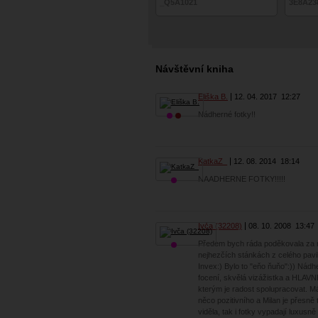
_Q5A1021
3E8A23
Návštěvní kniha
Eliška B.
12. 04. 2017
12:27
Nádherné fotky!!
KatkaZ_
12. 08. 2014
18:14
NAADHERNE FOTKY!!!!!
Ivča (32208)
08. 10. 2008
13:47
Předem bych ráda poděkovala za m
nejhezčích stánkách z celého pavil
Invex:) Bylo to "eňo ňuňo":)) Nádhe
focení, skvělá vizážistka a HLAVN
kterým je radost spolupracovat. Má
něco pozitivního a Milan je přesně 
viděla, tak i fotky vypadají luxusně