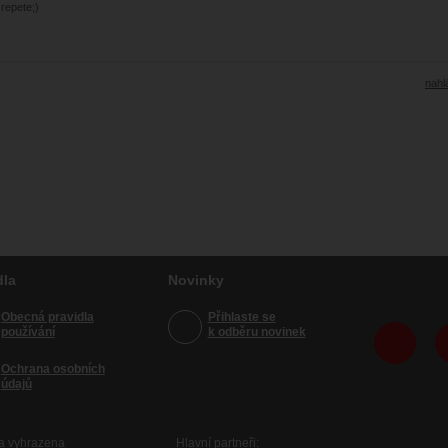
repete;)
nahlá
dla
Novinky
Obecná pravidla
Přihlaste se
používání
k odběru novinek
Ochrana osobních
údajů
va vyhrazena
Hlavní partneři: