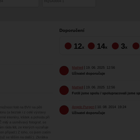
84
HQ5A0004 1
Doporučení
12
14
3
x
x
x
Mathiell
19. 06. 2025
12:56
Uživatel doporučuje
Mathiell
19. 06. 2025
12:56
Fotili jsme spolu / spolupracovali jsme s
Angelo Purgert
10. 08. 2014
19:24
ožnost fotit na BVV na pěti
onu (a beztak i z celé výstavy
Uživatel doporučuje
rné interiéry, klídek a pohoda při
Ě milý a usměvavý fotograf, se
m ráda lidi, ze kterých vyzařuje
ten případ:) Z toho, co jsem zatím
 (už se těším na další:). Zkrátka