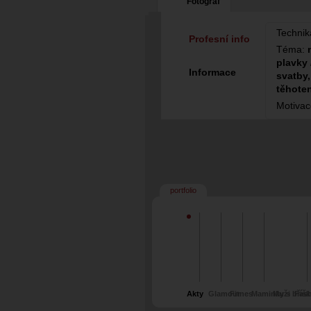
Fotograf
Technik
Profesní info
Téma:
plavky 
Informace
svatby,
těhoten
Motiva
portfolio
Akty
Glamour
Fitnes
Maminky s bříš
Muži
Fas
a děti