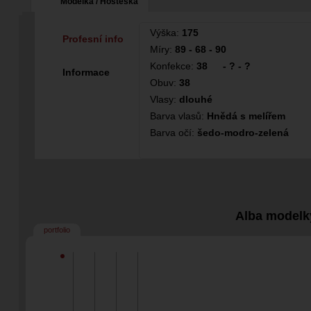
Modelka / Hosteska
Výška:
175
Profesní info
Míry:
89 - 68 - 90
Konfekce:
38
- ? - ?
Informace
Obuv:
38
Vlasy:
dlouhé
Barva vlasů:
Hnědá s melířem
Barva očí:
šedo-modro-zelená
Alba modelk
portfolio