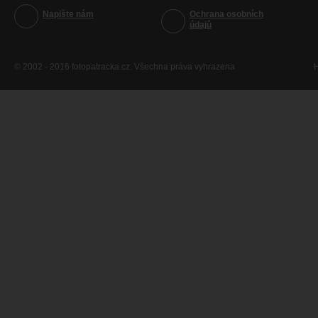
Napište nám
Ochrana osobních
údajů
© 2002 - 2016 fotopatracka.cz. Všechna práva vyhrazena
H