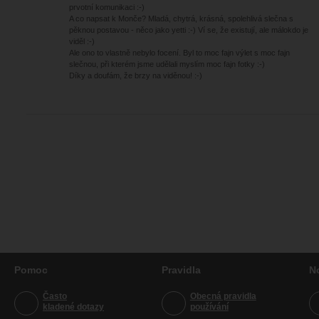
prvotní komunikaci :-)
A co napsat k Monče? Mladá, chytrá, krásná, spolehlivá slečna s
pěknou postavou - něco jako yetti :-) Ví se, že existují, ale málokdo je
viděl :-)
Ale ono to vlastně nebylo focení. Byl to moc fajn výlet s moc fajn
slečnou, při kterém jsme udělali myslím moc fajn fotky :-)
Díky a doufám, že brzy na viděnou! :-)
Pomoc
Pravidla
N
Často
Obecná pravidla
kladené dotazy
používání