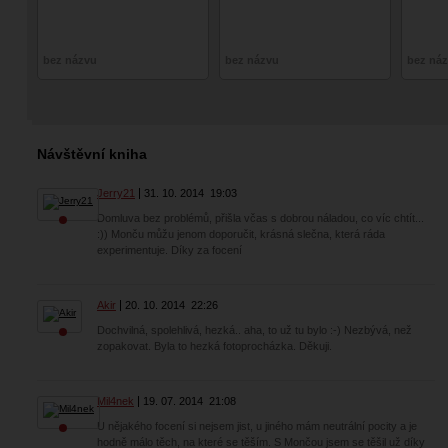
bez názvu
bez názvu
bez ná
Návštěvní kniha
Jerry21
31. 10. 2014
19:03
Domluva bez problémů, přišla včas s dobrou náladou, co víc chtít...
:)) Monču můžu jenom doporučit, krásná slečna, která ráda
experimentuje. Díky za focení
Akir
20. 10. 2014
22:26
Dochvilná, spolehlivá, hezká.. aha, to už tu bylo :-) Nezbývá, než
zopakovat. Byla to hezká fotoprocházka. Děkuji.
Mil4nek
19. 07. 2014
21:08
U nějakého focení si nejsem jist, u jiného mám neutrální pocity a je
hodně málo těch, na které se těším. S Mončou jsem se těšil už díky