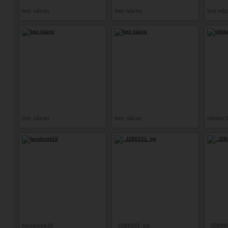
bez názvu
bez názvu
bez ná
bez názvu
bez názvu
olinka-
facebook19
_J2B0151_pp
_J2B860