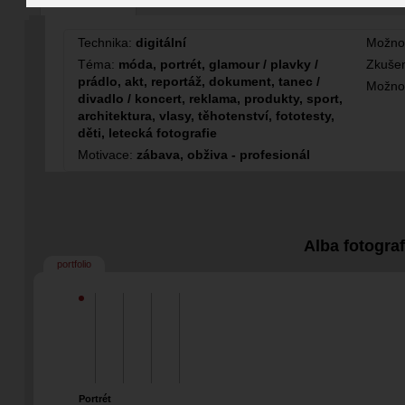
Fotograf
Technika:
digitální
Možno
Téma:
móda, portrét, glamour / plavky /
Zkušen
prádlo, akt, reportáž, dokument, tanec /
Možno
divadlo / koncert, reklama, produkty, sport,
architektura, vlasy, těhotenství, fototesty,
děti, letecká fotografie
Motivace:
zábava, obživa - profesionál
Alba fotogra
portfolio
Portrét