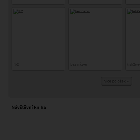
fb2
bez názvu
tisk2we
více položek »
Návštěvní kniha