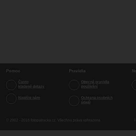
Pomoc
Pravidla
N
Často
Obecná pravidla
kladené dotazy
používání
Napište nám
Ochrana osobních
údajů
© 2002 - 2016 fotopatracka.cz. Všechna práva vyhrazena
H