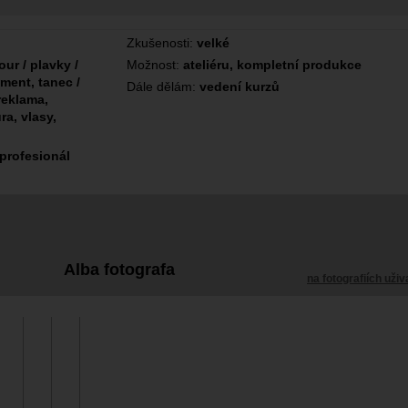
Zkušenosti:
velké
ur / plavky /
Možnost:
ateliéru, kompletní produkce
ument, tanec /
Dále dělám:
vedení kurzů
reklama,
ra, vlasy,
i
 profesionál
Alba fotografa
na fotografiích uživ