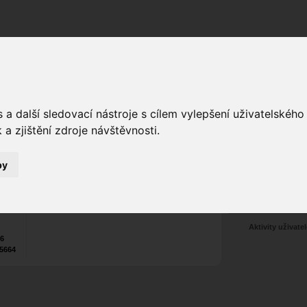
Fórum
Galerie
Události
Blogy
a další sledovací nástroje s cílem vylepšení uživatelskéh
a zjištění zdroje návštěvnosti.
ý
Kron
alias
Poslat vzkaz
by
Nekontaktován
Zařadit do skup
Aktivity uživatel
26
5664