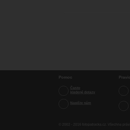
Pomoc
Pravi
Často
kladené dotazy
Napište nám
© 2002 - 2016 fotopatracka.cz. Všechna prá