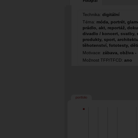
Fotograf
Technika:
digitální
Téma:
móda, portrét, glamo
prádlo, akt, reportáž, dok
divadlo / koncert, svatby, 
produkty, sport, architektu
těhotenství, fototesty, dět
Motivace:
zábava, obživa -
Možnost TFP/TFCD:
ano
portfolio