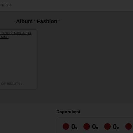
TRÉT &
AMOUR
Album "Fashion"
OF BEAUTY & SPA 2016 JARO
Doporučení
0
0
0
x
x
x