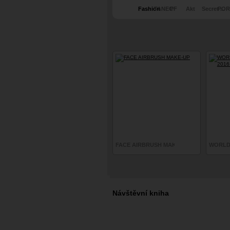
Fashion
TANEC
PF
Akt
Secret ...
POR
GL
FACE AIRBRUSH MAKE-UP
WORLD 
Návštěvní kniha