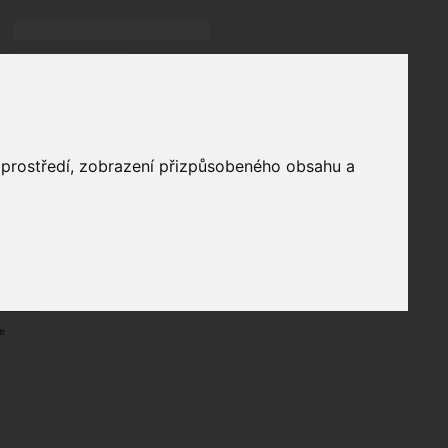
Přihlásit
přihlásit trvale
přihlášení
Zapomenuté heslo?
profil
o prostředí, zobrazení přizpůsobeného obsahu a
in
e