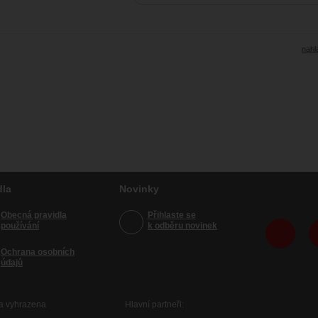
nahlá
dla
Novinky
Obecná pravidla
Přihlaste se
používání
k odběru novinek
Ochrana osobních
údajů
va vyhrazena
Hlavní partneři: