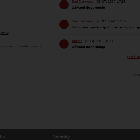
Bari Darkness
26. 07. 2024
17:58
Uživatel doporučuje
Bari Darkness
26. 07. 2024
17:58
Fotili jsme spolu / spolupracovali jsme s
22:19
Amber
28. 04. 2019
11:14
a focení ... skvělé focení a
Uživatel doporučuje
Starší d
nahlá
dla
Novinky