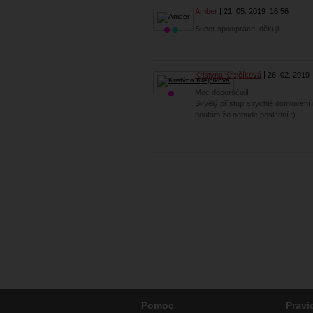
Amber
21. 05. 2019
16:56
Super spolupráce, děkuji.
Kristýna Krejčíková
26. 02. 2019
Moc doporučuji!
Skvělý přístup a rychlé domluvení n
doufám že nebude poslední :)
Pomoc
Pravi