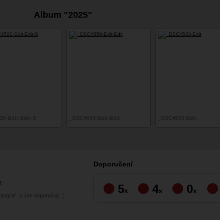
Album "2025"
0-Edit-Edit-S
_DSC4550-Edit-Edit
_DSC4533-Edit
Doporučení
8
5
4
0
x
x
x
tograf. :) Jen doporučuji. :)