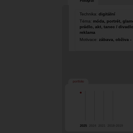
Fotograf
Technika:
digitální
Téma:
móda, portrét, glamo
prádlo, akt, tanec / divadlo
reklama
Motivace:
zábava, obživa -
portfolio
2025
2024
2021
2018-2019