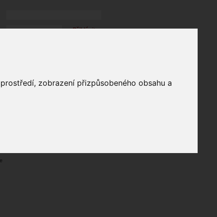
Přihlásit
přihlásit trvale
přihlášení
Zapomenuté heslo?
profil
o prostředí, zobrazení přizpůsobeného obsahu a
in
e