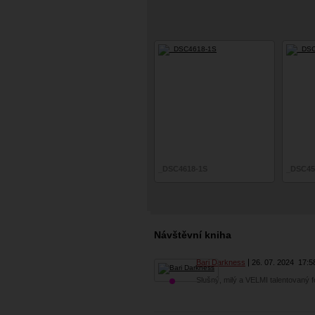
_DSC4618-1S
_DSC452
Návštěvní kniha
Bari Darkness
26. 07. 2024
17:5
Slušný, milý a VELMI talentovaný fo