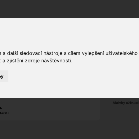
Fórum
Galerie
Události
Blogy
a další sledovací nástroje s cílem vylepšení uživatelskéh
a zjištění zdroje návštěvnosti.
Poslat vzkaz
Web:
www.PeterAnger.cz
2
by
Tel.:
+420
607 795 430
Nekontaktován
Zařadit do skup
Aktivity uživatel
26
47881