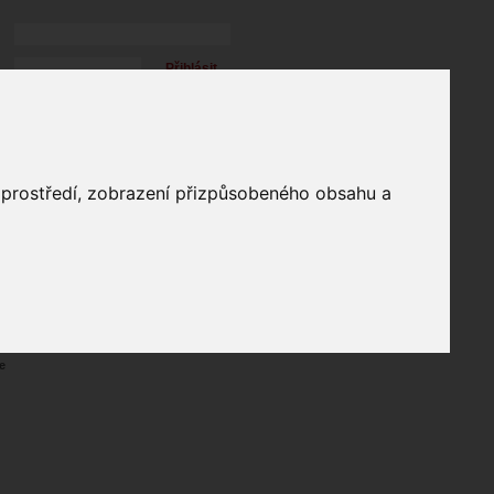
Přihlásit
přihlásit trvale
přihlášení
Zapomenuté heslo?
profil
o prostředí, zobrazení přizpůsobeného obsahu a
in
e