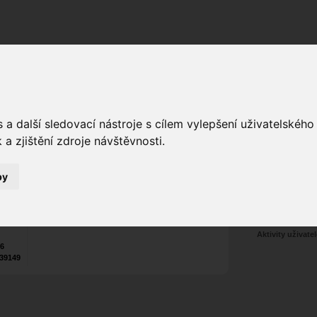
Fórum
Galerie
Události
Blogy
a další sledovací nástroje s cílem vylepšení uživatelskéh
a zjištění zdroje návštěvnosti.
Poslat vzkaz
by
Nekontaktován
Zařadit do skup
Aktivity uživatel
26
39149