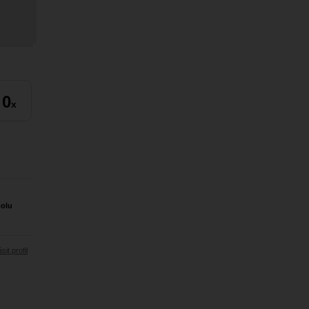
0
x
polu
sit profil