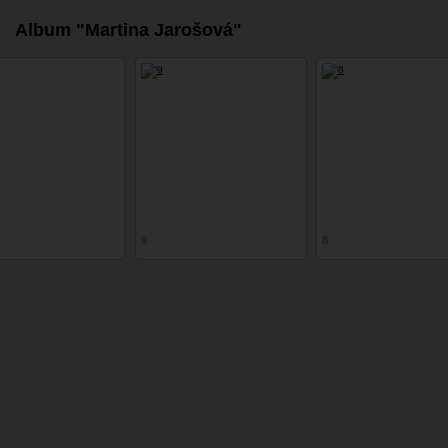
Album "Martina Jarošová"
9
8