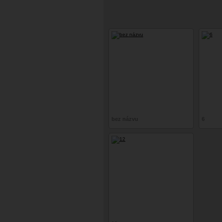
bez názvu
6