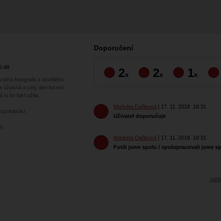
Doporučení
5:48
2
2
1
x
x
x
sného fotografa a skvělého
a úžasná a celý den focení
si ho fakt užila.
Markéta Daňková
17. 11. 2018
18:31
 spolupráci.
Uživatel doporučuje
m.
Markéta Daňková
17. 11. 2018
18:31
Fotili jsme spolu / spolupracovali jsme s
nahlá