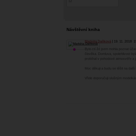
12
Návštěvní kniha
Markéta Daňková
19. 11. 2018
1
Bylo ctí že jsem mohla poznat úža
člověka. Domluva, spolehlivost byl
probíhal v pohodové atmosvéře a já 
Moc děkuji a budu se těšit na další
Vřele doporučuji slušným modelká