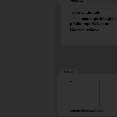
Fotograf
Technika:
digitální
Téma:
móda, portrét, glamo
prádlo, reportáž, sport
Motivace:
zábava
portfolio
Martina Jarošová
Markéta
Lenka
Denisa