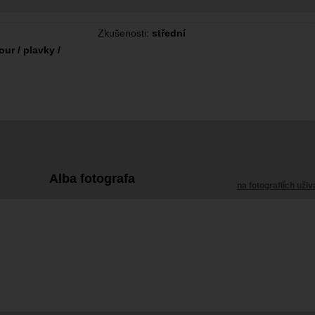
Zkušenosti:
střední
ur / plavky /
Alba fotografa
na fotografiích uživ