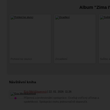
Album "Zima I
Pohled ke slunci
Zrcadlení
Světlo a
Návštěvní kniha
Eva Merxbauerová
22. 01. 2026
11:26
Příjemná a profesionální spolupráce. Oceňuji vstřícný přístup a
spolehlivost. Spolupráci mohu jednoznačně doporučit.