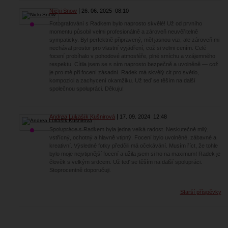
Nicki Snow
26. 06. 2025
08:10
Fotografování s Radkem bylo naprosto skvělé! Už od prvního
momentu působil velmi profesionálně a zároveň neuvěřitelně
sympaticky. Byl perfektně připravený, měl jasnou vizi, ale zároveň mi
nechával prostor pro vlastní vyjádření, což si velmi cením. Celé
focení probíhalo v pohodové atmosféře, plné smíchu a vzájemného
respektu. Cítila jsem se s ním naprosto bezpečně a uvolněně — což
je pro mě při focení zásadní. Radek má skvělý cit pro světlo,
kompozici a zachycení okamžiku. Už teď se těším na další
společnou spolupráci. Děkuju!
Andrea Lukašík Kušnirová
17. 09. 2024
12:48
Spolupráce s Radkem byla jedna velká radost. Neskutečně milý,
vstřícný, ochotný a hlavně vtipný. Focení bylo uvolněné, zábavné a
kreativní. Výsledné fotky předčili má očekávání. Musím říct, že tohle
bylo moje nejvtipnější focení a užila jsem si ho na maximum! Radek je
člověk s velkým srdcem. Už teď se těším na další spolupráci.
Stoprocentně doporučuji.
Starší příspěvky