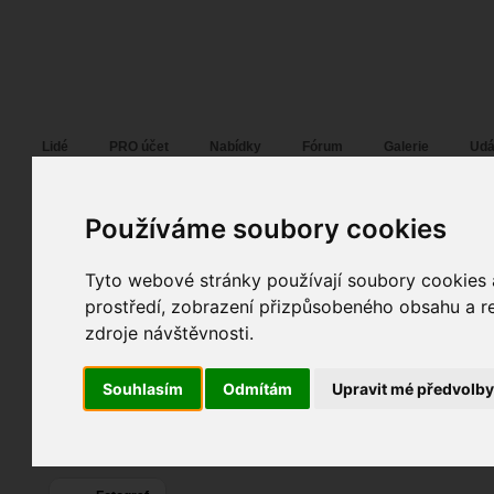
Fotopátračka.cz
Lidé
PRO účet
Nabídky
Fórum
Galerie
Udá
Používáme soubory cookies
Radek K.
Radek K.
alias
Pohlaví:
muž
Věk:
47
Tyto webové stránky používají soubory cookies a
Brno
39
prostředí, zobrazení přizpůsobeného obsahu a re
Jazyk:
cs
zdroje návštěvnosti.
9
3
Poslední přihlášení:
včera
Souhlasím
Odmítám
Upravit mé předvolb
Registrace:
08. 11. 2021
| ID:
175044