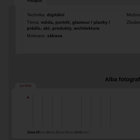
Fotograf
Technika:
digitální
Možno
Téma:
móda, portrét, glamour / plavky /
Zkušen
prádlo, akt, produkty, architektura
Motivace:
zábava
Alba fotogra
portfolio
Zima IV
Zima III
Zima II
Zima I
Podzim II
Podzim I