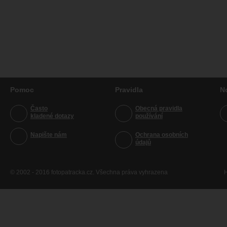
Pomoc
Pravidla
N
Často
Obecná pravidla
kladené dotazy
používání
Napište nám
Ochrana osobních
údajů
© 2002 - 2016 fotopatracka.cz. Všechna práva vyhrazena
H