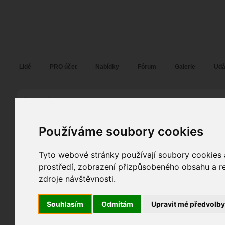
Fotopátračka.cz
Lidé
PRO účet
Nabídky
Fórum
Galerie
Udá
René Abel
René (69704)
alias
Pohlaví:
muž
Používáme soubory cookies
Prostějov
, Zlín,...
62
Jazyk:
cs
,
sk
,
de
,
ru
Tyto webové stránky používají soubory cookies a
216
prostředí, zobrazení přizpůsobeného obsahu a re
7
zdroje návštěvnosti.
Registrace:
14. 07. 2010
| ID:
69704
Souhlasím
Odmítám
Upravit mé předvolb