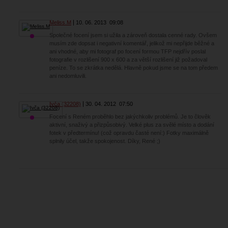
Meliss.M
10. 06. 2013
09:08
Společné focení jsem si užila a zároveň dostala cenné rady. Ovšem
musím zde dopsat i negativní komentář, jelikož mi nepřijde běžné a
ani vhodné, aby mi fotograf po focení formou TFP nejdřív poslal
fotografie v rozlišení 900 x 600 a za větší rozlišení již požadoval
peníze. To se zkrátka nedělá. Hlavně pokud jsme se na tom předem
ani nedomluvili.
Ivča (32208)
30. 04. 2012
07:50
Focení s Reném proběhlo bez jakýchkoliv problémů. Je to člověk
aktivní, snaživý a přizpůsobivý. Velké plus za svělé místo a dodání
fotek v předtermínu! (což opravdu časté není:) Fotky maximálně
splnily účel, takže spokojenost. Díky, René ;)