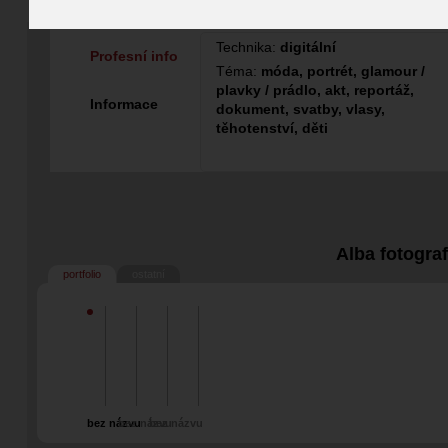
Fotograf
Technika:
digitální
Profesní info
Téma:
móda, portrét, glamour /
plavky / prádlo, akt, reportáž,
Informace
dokument, svatby, vlasy,
těhotenství, děti
Alba fotogra
portfolio
ostatní
bez názvu
bez názvu
bez názvu