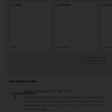
Soňa
Dominika
Kateřin
více položek »
Návštěvní kniha
Markéta Daňková
07. 07. 2017
21:14
Moc děkuji panu fotografovi za krásně strávené odpoledne, focení
bylo úžasné a zábavné a já si to užila. Pan fotograf je se choval
profesionálně a je zábavný a skvělý. Reˇo, moc děkuji vážim si tě. S
radostí doporučuji.