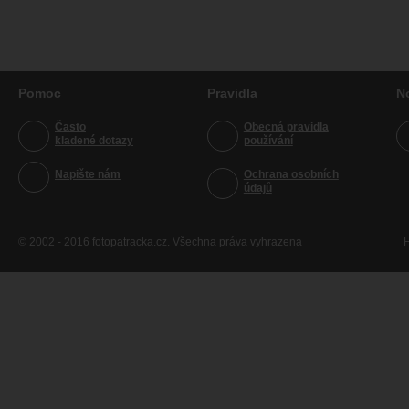
Pomoc
Pravidla
N
Často
Obecná pravidla
kladené dotazy
používání
Napište nám
Ochrana osobních
údajů
© 2002 - 2016 fotopatracka.cz. Všechna práva vyhrazena
H