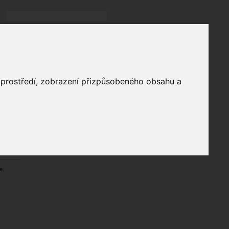
Přihlásit
přihlásit trvale
přihlášení
Zapomenuté heslo?
profil
o prostředí, zobrazení přizpůsobeného obsahu a
in
e