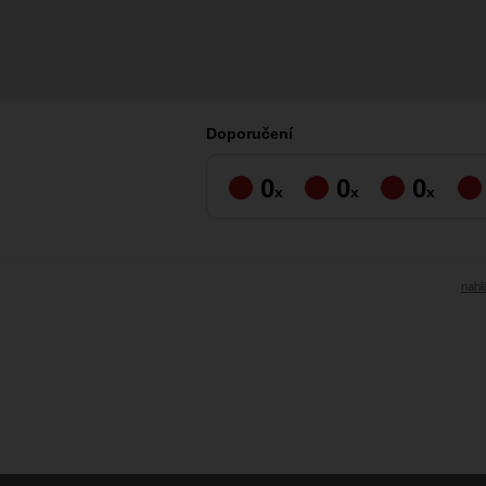
Doporučení
0
0
0
x
x
x
nahlá