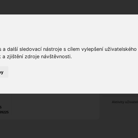
Fórum
Galerie
Události
Blogy
a další sledovací nástroje s cílem vylepšení uživatelskéh
a zjištění zdroje návštěvnosti.
Poslat vzkaz
Web:
https://thuecloud.com/
by
4
Nekontaktován
Zařadit do skup
Aktivity uživatel
25
99225