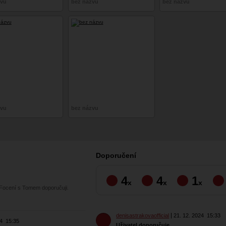
zvu
bez názvu
bez názvu
zvu
bez názvu
Doporučení
4
4
1
x
x
x
 Focení s Tomem doporučuji.
denisastrakovaofficial
21. 12. 2024
15:33
24
15:35
Uživatel doporučuje