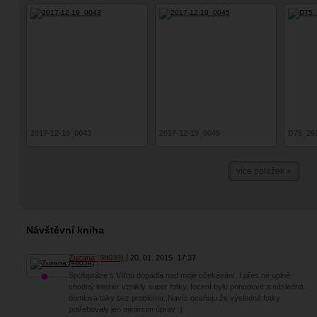
2017-12-19_0043
2017-12-19_0045
D75_26
více položek »
Návštěvní kniha
Zuzana (98039)
20. 01. 2015
17:37
Spolupráce s Víťou dopadla nad moje očekávání. I přes ne uplně
vhodný interiér vznikly super fotky, focení bylo pohodové a následná
domluva taky bez problému..Navíc oceňuju že výsledné fotky
potřebovaly jen minimum úprav :)