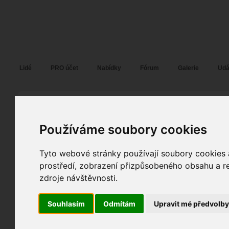
Fotopátračka.cz
Lidé
PRO účet
Nabídky
Fórum
Galerie
Udá
Vítězslav Malina
Web:
malinaphoto.cz/
Pohlaví:
muž
Používáme soubory cookies
Brno
, Praha
Jazyk:
cs
43
Tyto webové stránky používají soubory cookies a
prostředí, zobrazení přizpůsobeného obsahu a re
3
zdroje návštěvnosti.
2
Registrace:
27. 01. 2014
| ID:
108461
Souhlasím
Odmítám
Upravit mé předvolb