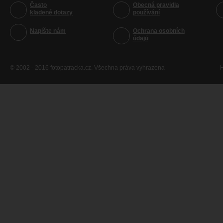
Často
Obecná pravidla
kladené dotazy
používání
Napište nám
Ochrana osobních
údajů
© 2002 - 2016 fotopatracka.cz. Všechna práva vyhrazena
H