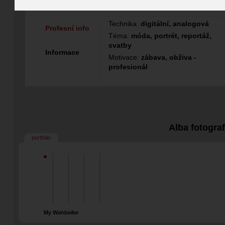
Blogger
Fotograf
Technika:
digitální, analogová
Profesní info
Téma:
móda, portrét, reportáž,
svatby
Informace
Motivace:
zábava, obživa -
profesionál
Alba fotogra
portfolio
My Wardrobe
Svatba