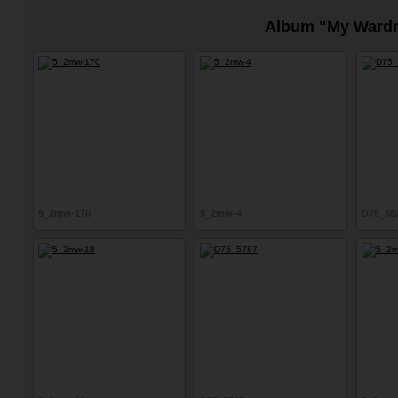
Album "My Ward
5_2mw-170
5_2mw-4
D75_58