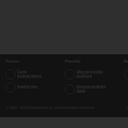
Pomoc
Pravidla
N
Často
Obecná pravidla
kladené dotazy
používání
Napište nám
Ochrana osobních
údajů
© 2002 - 2016 fotopatracka.cz. Všechna práva vyhrazena
H