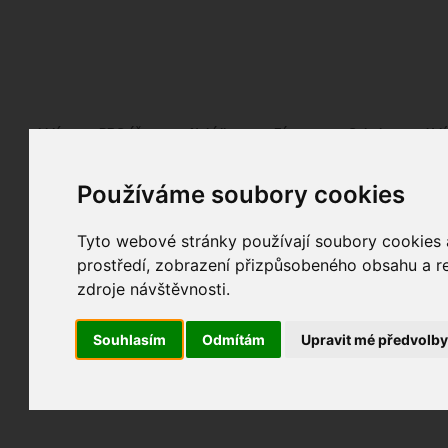
Fotopátračka.cz
Lidé
PRO účet
Nabídky
Fórum
Galerie
Udá
Používáme soubory cookies
Nejdříve se, prosím, přihlašte.
Pokud ještě nejste registrován/a, můžete tak uč
Tyto webové stránky používají soubory cookies a
prostředí, zobrazení přizpůsobeného obsahu a re
zdroje návštěvnosti.
Souhlasím
Odmítám
Upravit mé předvolb