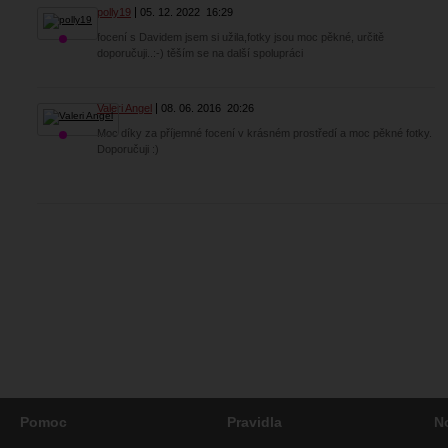
polly19
05. 12. 2022
16:29
focení s Davidem jsem si užila,fotky jsou moc pěkné, určitě
doporučuji..:-) těším se na další spolupráci
Valeri Angel
08. 06. 2016
20:26
Moc díky za příjemné focení v krásném prostředí a moc pěkné fotky.
Doporučuji :)
Pomoc
Pravidla
N