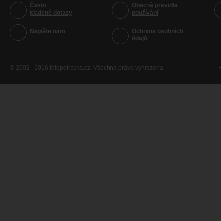
Často
Obecná pravidla
kladené dotazy
používání
Napište nám
Ochrana osobních
údajů
© 2002 - 2016 fotopatracka.cz. Všechna práva vyhrazena
H