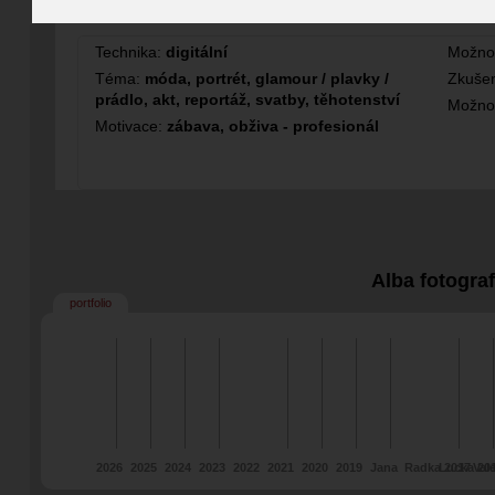
Fotograf
Technika:
digitální
Možno
Téma:
móda, portrét, glamour / plavky /
Zkušen
prádlo, akt, reportáž, svatby, těhotenství
Možno
Motivace:
zábava, obživa - profesionál
Alba fotogra
portfolio
2026
2025
2024
2023
2022
2021
2020
2019
Jana
Radka 2017
Lucka 20
Val