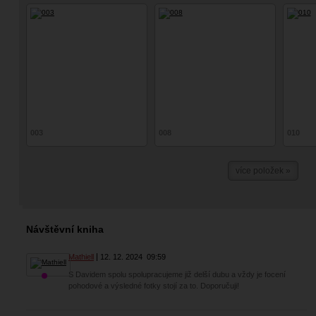
003
008
010
více položek »
Návštěvní kniha
Mathiell
12. 12. 2024
09:59
S Davidem spolu spolupracujeme již delší dubu a vždy je focení
pohodové a výsledné fotky stojí za to. Doporučuji!