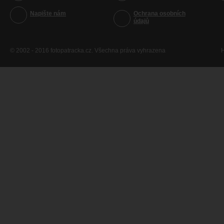
Napište nám
Ochrana osobních
údajů
© 2002 - 2016 fotopatracka.cz. Všechna práva vyhrazena
H