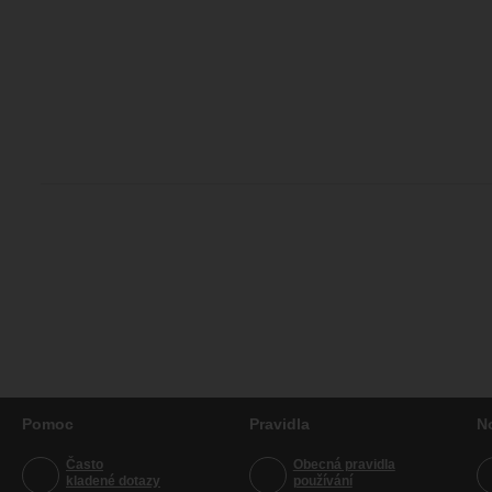
Pomoc
Pravidla
N
Často
Obecná pravidla
kladené dotazy
používání