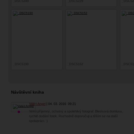
_DSC5249
_DSC5229
_DSC52
_DSC5190
_DSC5152
_DSC51
Návštěvní kniha
Valeri Angel
04. 03. 2016
09:21
Velmi příjemný, ochotný a spolehlivý fotograf. Blesková domluva,
rychlé dodání fotek. Rozhodně doporučuji a těším se na další
spolupráci. :)