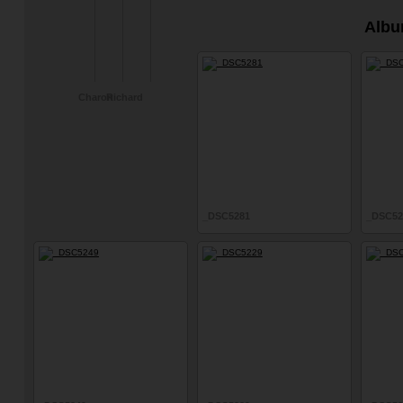
Albu
Charon
Richard
_DSC5281
_DSC52