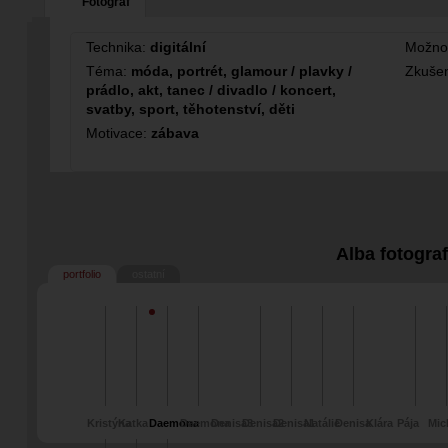
Fotograf
0
Technika:
digitální
Možno
Téma:
móda, portrét, glamour / plavky /
Zkušen
prádlo, akt, tanec / divadlo / koncert,
svatby, sport, těhotenství, děti
Motivace:
zábava
Alba fotogra
portfolio
ostatní
Kristýna
Katka
Daemona
Daemona
Denisa3
Denisa2
Denisa1
Natálie
Denisa
Klára
Pája
Mic