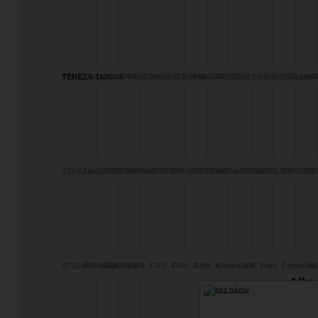
TEREZA 11/2023
NIKOLA LOM
IRENA 9/2023
TEREZA 9/2023
NIKOLA 8/2023
ŠTĚPÁNKA 4/2023
NIKOLA 1/2023
PETRA
NIKOLA 10/2022
NIKOLA 5/2022
SÁRA 8/2
BA
TEREZA 5/2020
LUCIE 6/2020
IRENA 5/2020
IRENA 6/2019
ATELIÉR - TEREZA
TEREZA 8/2019
ZUZANKA a JARIN
IVETA 7/2019
ATELIĚR -
ATELIÉR - IVET
ATELIÉR 
TE
2/2020
ADELLINA
BARBOR
ATELIÉR - Kája
SUMMER 2018
GIRL 8
GIRL 7
GIRL 6
GIRL 5
GIRL 4
Glamour 7
GIRL 3
Lake
Fashion/
Těh
TEREZA
Albu