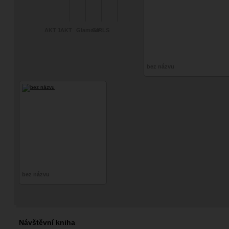
AKT 1
AKT
Glamour
GIRLS
bez názvu
bez názvu
Návštěvní kniha