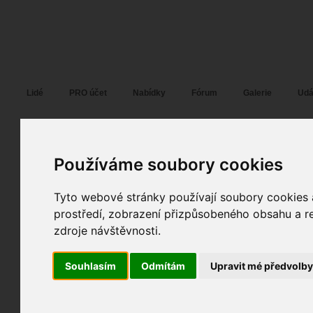
Fotopátračka.cz
Lidé
PRO účet
Nabídky
Fórum
Galerie
Udá
František Plánička
FANY
alias
Používáme soubory cookies
Pohlaví:
muž
Klatovy
, Plzeň,...
50
Tyto webové stránky používají soubory cookies a
Jazyk:
cs
8
prostředí, zobrazení přizpůsobeného obsahu a re
12
zdroje návštěvnosti.
Poslední přihlášení:
včera
Registrace:
09. 03. 2017
| ID:
131891
Souhlasím
Odmítám
Upravit mé předvolb