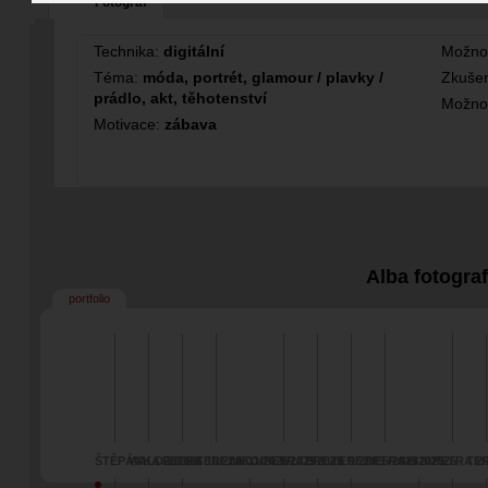
Fotograf
Technika:
digitální
Možno
Téma:
móda, portrét, glamour / plavky /
Zkušen
prádlo, akt, těhotenství
Možno
Motivace:
zábava
Alba fotogra
portfolio
ŠTĚPÁNKA 2/2026
WALD 2/2026
PETRA 10/2025
TEREZA 11/2025
NIKOLA 8/2025
PETRA 9/2025
TEREZA 9/2025
TEREZA 5/2025
PETRA 6/2025
SEI 8/2025
PETRA 2/
TER