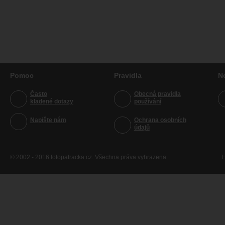
Pomoc
Pravidla
N
Často
Obecná pravidla
kladené dotazy
používání
Napište nám
Ochrana osobních
údajů
© 2002 - 2016 fotopatracka.cz. Všechna práva vyhrazena
H