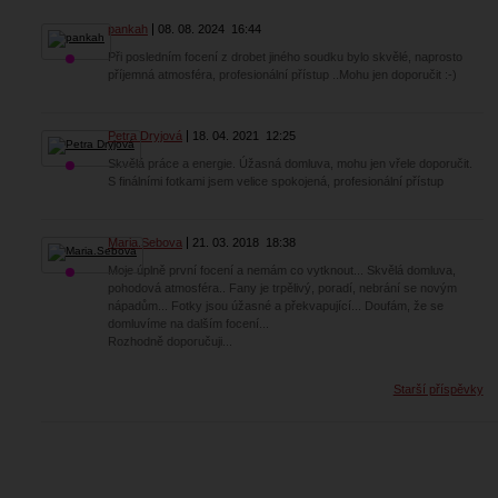
pankah
08. 08. 2024
16:44
Při posledním focení z drobet jiného soudku bylo skvělé, naprosto
příjemná atmosféra, profesionální přístup ..Mohu jen doporučit :⁠-⁠)
Petra Dryjová
18. 04. 2021
12:25
Skvělá práce a energie. Úžasná domluva, mohu jen vřele doporučit.
S finálními fotkami jsem velice spokojená, profesionální přístup
Maria.Sebova
21. 03. 2018
18:38
Moje úplně první focení a nemám co vytknout... Skvělá domluva,
pohodová atmosféra.. Fany je trpělivý, poradí, nebrání se novým
nápadům... Fotky jsou úžasné a překvapující... Doufám, že se
domluvíme na dalším focení...
Rozhodně doporučuji...
Starší příspěvky