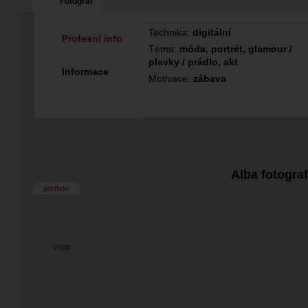
Fotograf
Technika:
digitální
Profesní info
Téma:
móda, portrét, glamour /
plavky / prádlo, akt
Informace
Motivace:
zábava
Alba fotogra
portfolio
2026
2025
2024
2023
2022
2021
2020
2019
2018
2017
2016
2015
2014
2012
2010
2009
2008
2011