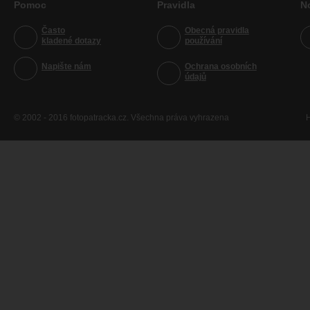
Pomoc
Pravidla
N
Často
Obecná pravidla
kladené dotazy
používání
Napište nám
Ochrana osobních
údajů
© 2002 - 2016 fotopatracka.cz. Všechna práva vyhrazena
H