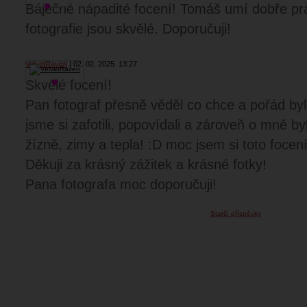
Báječné nápadité focení! Tomáš umí dobře pr
fotografie jsou skvělé. Doporučuji!
VelvetRaven
02. 02. 2025
13:27
Skvělé focení!
Pan fotograf přesně věděl co chce a pořád byl 
jsme si zafotili, popovídali a zároveň o mně 
žízně, zimy a tepla! :D moc jsem si toto focení
Děkuji za krásný zážitek a krásné fotky!
Pana fotografa moc doporučuji!
Starší příspěvky