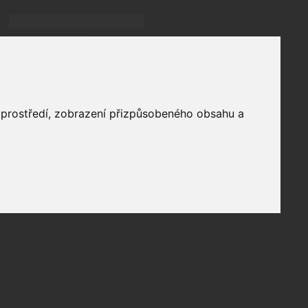
Přihlásit
přihlásit trvale
přihlášení
Zapomenuté heslo?
profil
o prostředí, zobrazení přizpůsobeného obsahu a