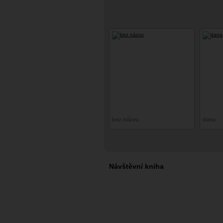
bez názvu
dana
Návštěvní kniha