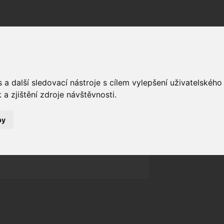
Fórum
Galerie
Události
Blogy
a další sledovací nástroje s cílem vylepšení uživatelskéh
a zjištění zdroje návštěvnosti.
Poslat vzkaz
Nekontaktován
Zařadit do skupin
by
Aktivity uživatele