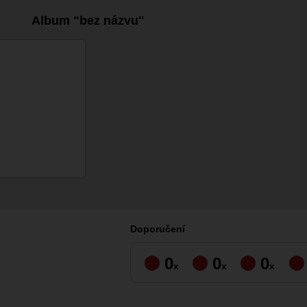
Album "bez názvu"
Doporučení
0
0
0
x
x
x