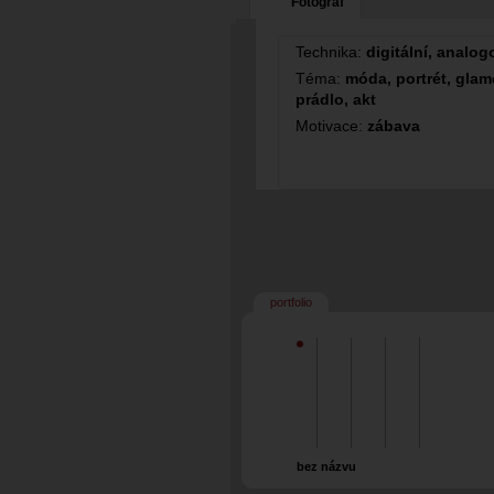
Fotograf
Technika:
digitální, analog
Téma:
móda, portrét, glamo
prádlo, akt
Motivace:
zábava
portfolio
bez názvu