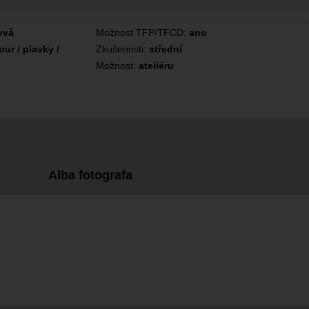
ová
Možnost TFP/TFCD:
ano
ur / plavky /
Zkušenosti:
střední
Možnost:
ateliéru
Alba fotografa