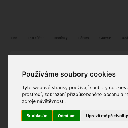
Fotopátračka.cz
Lidé
PRO účet
Nabídky
Fórum
Galerie
Udá
Irena Karpíšková
Motlinda
alias
Pohlaví:
žena
Používáme soubory cookies
Plzeň
13
Jazyk:
cs
Tyto webové stránky používají soubory cookies a
156
prostředí, zobrazení přizpůsobeného obsahu a re
0
Poslední přihlášení:
06. 04. 2026
zdroje návštěvnosti.
Registrace:
03. 05. 2004
| ID:
3401
Souhlasím
Odmítám
Upravit mé předvolb