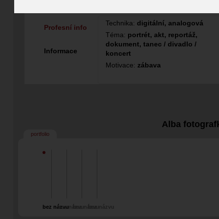
Vizážistka
Fotografka
Technika:
digitální, analogová
Profesní info
Téma:
portrét, akt, reportáž,
dokument, tanec / divadlo /
Informace
koncert
Motivace:
zábava
Alba fotograf
portfolio
bez názvu
bez názvu
bez názvu
bez názvu