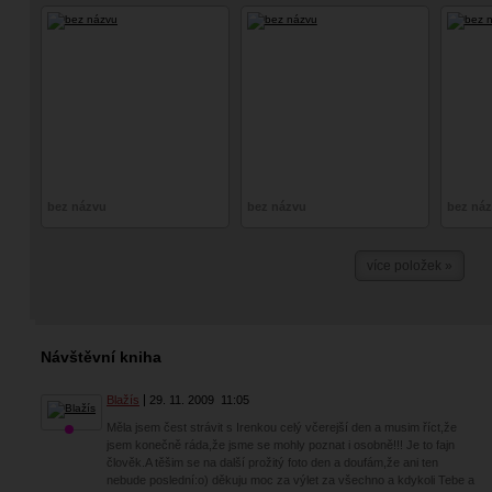
bez názvu
bez názvu
bez ná
více položek »
Návštěvní kniha
Blažís
29. 11. 2009
11:05
Měla jsem čest strávit s Irenkou celý včerejší den a musim říct,že
jsem konečně ráda,že jsme se mohly poznat i osobně!!! Je to fajn
člověk.A těšim se na další prožitý foto den a doufám,že ani ten
nebude poslední:o) děkuju moc za výlet za všechno a kdykoli Tebe a