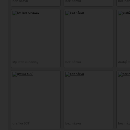
bez názvu
bez názvu
bez ná
My little runaway
bez názvu
drahý mů
grafika 509´
bez názvu
bez ná