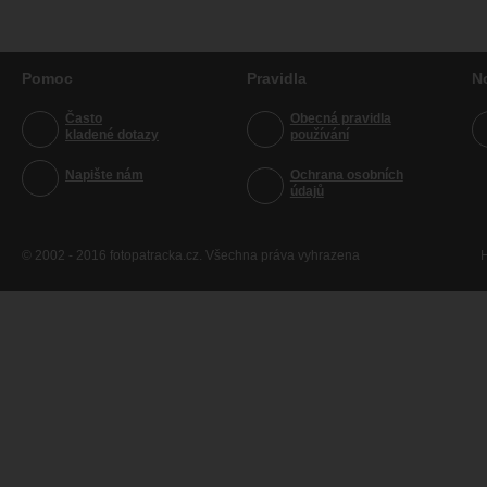
Pomoc
Pravidla
N
Často
Obecná pravidla
kladené dotazy
používání
Napište nám
Ochrana osobních
údajů
© 2002 - 2016 fotopatracka.cz. Všechna práva vyhrazena
H